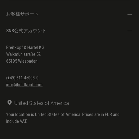
(engl:
お客様サポート
Jameson, F.
T.))
SNS公式アカウント
Keine Rast op. 24b Nr. 7
(Hesse,
Hermann
Breitkopf & Härtel KG
(engl:
Walkmühlstraße 52
Jameson, F.
65195 Wiesbaden
T.))
Ravenna op. 24b Nr. 9
(Hesse,
(+49) 611 45008-0
Hermann
info@breitkopf.com
(engl:
Jameson, F.
United States of America
T.))
Your location is United States of America. Prices are in EUR and
include VAT.