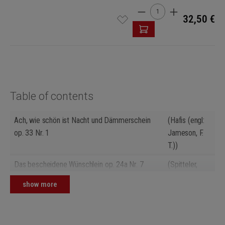
Product Quantity: Enter t
32,50 €
Table of contents
Ach, wie schön ist Nacht und Dämmerschein
(Hafis (engl:
op. 33 Nr. 1
Jameson, F.
T.))
Das bescheidene Wünschlein op. 24a Nr. 7
(Spitteler,
Carl (engl:
show more
Jameson, F.
T.))
Das Ziel op. 24b Nr. 8
(Hesse,