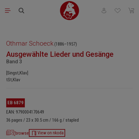
Skip to main content
You have 0 wishli
Shopp
Skip image gallery
Othmar Schoeck
(1886–1957)
Ausgewählte Lieder und Gesänge
Band 3
[Singst,Klav]
tSt,Klav
EB 6879
EAN: 9790004170649
36 pages / 23 x 30.5 cm / 166 g / stapled
browse
View on nkoda