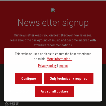
Hermann
(engl:
Jameson, F.
Newsletter signup
T.))
Der Hufschmied op. 24a Nr. 9
(Spitteler,
Our newsletter keeps you on beat. Discover new releases,
Carl (engl:
learn about the background of music and become inspired with
Jameson, F.
exclusive recommendations.
T.))
This website uses cookies to ensure the best experience
Horch, hörst du nicht vom Himmel her op. 33
(Hafis (engl:
possible.
More information...
Nr. 10
Jameson, F.
Privacy policy
|
Imprint
T.))
ラインアップ
Ich habe mich dem Heil entschworen op. 33 Nr.
(Hafis (engl:
Configure
Only technically required
8
Jameson, F.
T.))
注目トピックス
Accept all cookies
Im Kreuzgang von St. Stefano op. 31 Nr. 3
(Hesse,
会社概要
Hermann