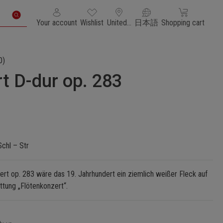
You have 0 wishlist items
Shopping cart con
Your account
Wishlist
United States of America
日本語
Shopping cart
0)
t D-dur op. 283
Schl – Str
rt op. 283 wäre das 19. Jahrhundert ein ziemlich weißer Fleck auf
ttung „Flötenkonzert“.