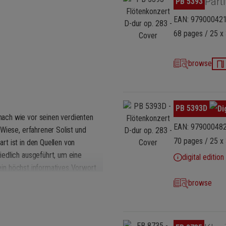
Parti
PB 5393
EAN: 97900042
68 pages / 25 x
browse
Skip image gallery
PB 5393D
ach wie vor seinen verdienten
EAN: 97900048
Wiese, erfahrener Solist und
70 pages / 25 x 
t ist in den Quellen von
edlich ausgeführt, um eine
digital edition
 ein höchst informatives Vorwort
etta des Finales der Urfassung.
browse
ten Vorwort gibt, lässt unsereinen
t, Rückgrat von Künstlern und
Skip image gallery