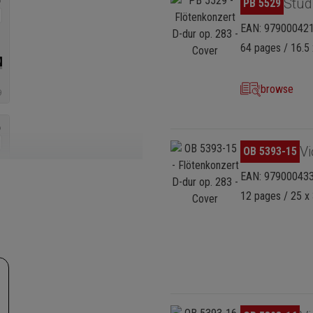
Stud
PB 5529
EAN: 97900042
64 pages / 16.5 
browse
Skip image gallery
Vi
OB 5393-15
EAN: 97900043
12 pages / 25 x 
Skip image gallery