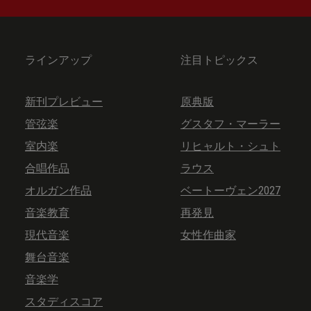
ラインアップ
注目トピックス
新刊プレビュー
原典版
管弦楽
グスタフ・マーラー
室内楽
リヒャルト・シュト
合唱作品
ラウス
オルガン作品
ベートーヴェン2027
音楽教育
再発見
現代音楽
女性作曲家
舞台音楽
音楽学
スタディスコア