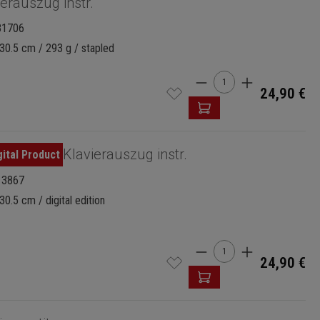
ierauszug instr.
81706
30.5 cm / 293 g / stapled
Product Quantity: 
24,90 €
Klavierauszug instr.
13867
30.5 cm / digital edition
Product Quantity: 
24,90 €