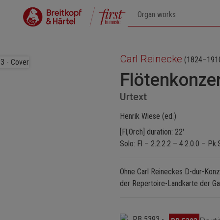
Carl Reinecke
(1824–191
Flötenkonzer
Urtext
Henrik Wiese (ed.)
[Fl,Orch] duration: 22'
Solo: Fl – 2.2.2.2 – 4.2.0.0 – Pk.
Ohne Carl Reineckes D-dur-Konze
der Repertoire-Landkarte der Ga
Skip image gallery