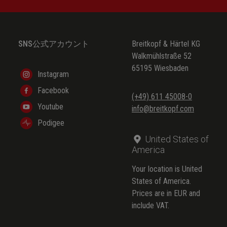
SNS公式アカウント
Breitkopf & Härtel KG
Walkmühlstraße 52
65195 Wiesbaden
Instagram
Facebook
(+49) 611 45008-0
Youtube
info@breitkopf.com
Podigee
United States of
America
Your location is United
States of America.
Prices are in EUR and
include VAT.