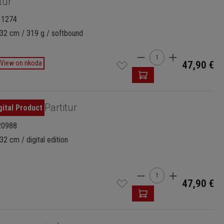
tur
11274
 32 cm / 319 g / softbound
Product Quantity: 
View on nkoda
47,90 €
Partitur
20988
32 cm / digital edition
Product Quantity: 
47,90 €