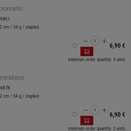
oloncello
36861
2 cm / 54 g / stapled
Product Quantity:
6,90 €
minimum order quantity: 3 units
ontrabass
36878
2 cm / 54 g / stapled
Product Quantity:
6,90 €
minimum order quantity: 2 units