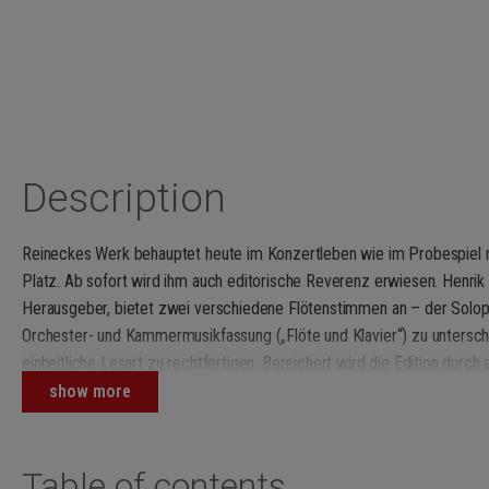
Description
Reineckes Werk behauptet heute im Konzertleben wie im Probespiel n
Platz. Ab sofort wird ihm auch editorische Reverenz erwiesen. Henrik 
Herausgeber, bietet zwei verschiedene Flötenstimmen an – der Solopar
Orchester- und Kammermusikfassung („Flöte und Klavier“) zu unterschi
einheitliche Lesart zu rechtfertigen. Bereichert wird die Edition durch
sowie durch einen kleinen Erstdruck: die musikalisch überzeugende Str
show more
„Die ganze Edition mit allen Informationen, die Henrik Wiese im opulen
gründlich grübeln über vergessene Komponisten, Aktualität in der Kuns
Table of contents