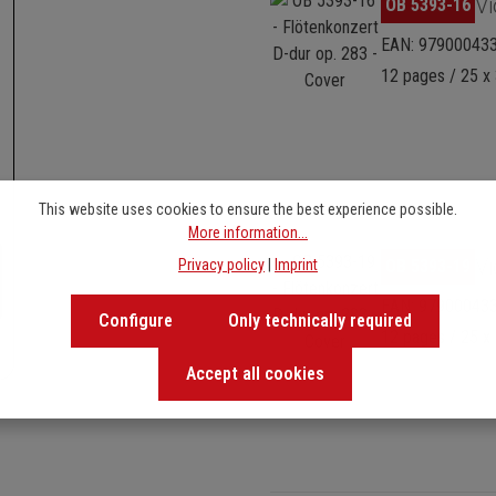
Vi
OB 5393-16
EAN: 97900043
12 pages / 25 x 
This website uses cookies to ensure the best experience possible.
More information...
Skip image gallery
Vi
OB 5393-19
Privacy policy
|
Imprint
EAN: 97900043
Configure
Only technically required
12 pages / 25 x 
Accept all cookies