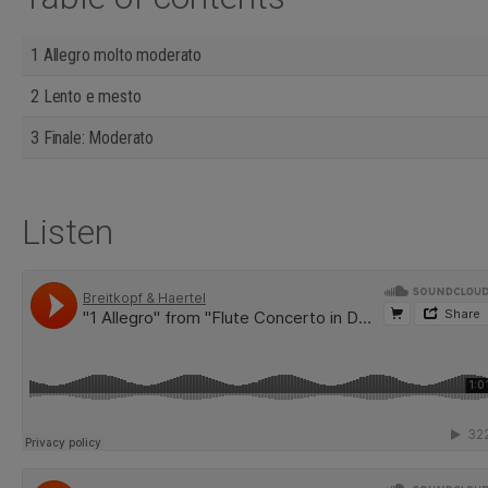
deren Bescheidenheit.“ (Albrecht Gürsching, Tibia)
1 Allegro molto moderato
2 Lento e mesto
3 Finale: Moderato
Listen