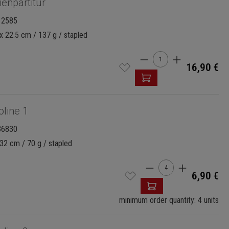
ienpartitur
12585
x 22.5 cm / 137 g / stapled
Product Quantity: 
16,90 €
oline 1
36830
32 cm / 70 g / stapled
Product Quantity:
6,90 €
minimum order quantity: 4 units