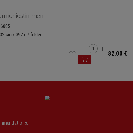
armoniestimmen
36885
32 cm / 397 g / folder
Product Quantity: 
82,00 €
ommendations.