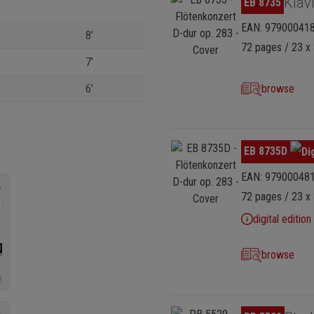
Klav
EB 8735
EAN: 97900041
8'
72 pages / 23 x 
7'
6'
browse
Skip image gallery
EB 8735D
EAN: 97900048
72 pages / 23 x 
digital edition
browse
Skip image gallery