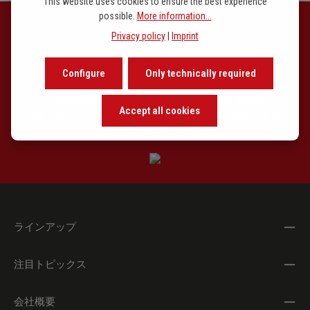
This website uses cookies to ensure the best experience
possible.
More information...
Privacy policy
|
Imprint
Newsletter signup
Configure
Only technically required
Our newsletter keeps you on beat. Discover new releases,
Accept all cookies
learn about the background of music and become inspired with
exclusive recommendations.
ラインアップ
注目トピックス
会社概要