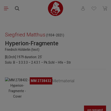
Skip to main content
You have 0 wishli
Shopp
Skip image gallery
Siegfried Matthus
(1934–2021)
Hyperion-Fragmente
Friedrich Hölderlin (text)
[B,Orch] 1979 duration: 25'
Solo: B – 3.3.3.3 – 2.4.3.1 – Pk.Schl – Hfe – Str
Skip image gallery
MM 2738432
Mietmaterial
on request