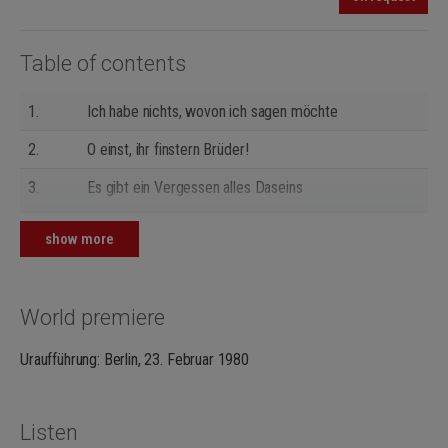
Table of contents
1.
Ich habe nichts, wovon ich sagen möchte
2.
O einst, ihr finstern Brüder!
3.
Es gibt ein Vergessen alles Daseins
4.
Ich war einst glücklich, Bellarmin!
show more
5.
Da gehen wir heiter in den Kampf
6.
So kam ich unter die Deutschen
World premiere
7.
Lieber, was wäre das Leben ohne Hoffnung?
Uraufführung: Berlin, 23. Februar 1980
8.
O Seele! Seele! Schönheit der Welt!
Listen