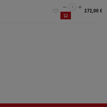
Product Quantity: E
272,00 €