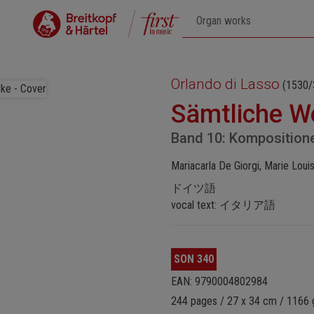
Orlando di Lasso
(1530/
Sämtliche W
Band 10: Kompositione
Mariacarla De Giorgi, Marie Louis
ドイツ語
vocal text: イタリア語
SON 340
EAN: 9790004802984
244 pages / 27 x 34 cm / 1166 