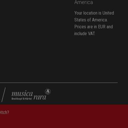
America
Your location is United
States of America.
Prices are in EUR and
include VAT.
witch?
ー
—
ご利用規約
—
管理者情報
—
Accessibility Information