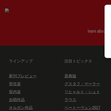
learn about 
ラインアップ
注目トピックス
新刊プレビュー
原典版
管弦楽
グスタフ・マーラー
室内楽
リヒャルト・シュト
合唱作品
ラウス
オルガン作品
ベートーヴェン2027