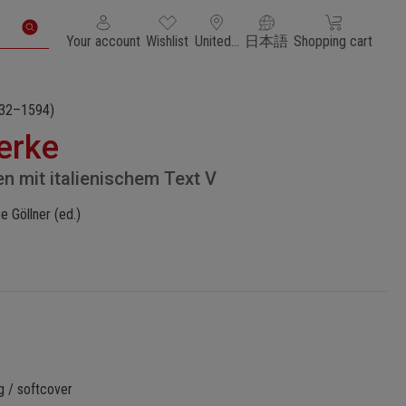
You have 0 wishlist items
Shopping cart con
Your account
Wishlist
United States of America
日本語
Shopping cart
32–1594)
erke
n mit italienischem Text V
e Göllner (ed.)
g / softcover