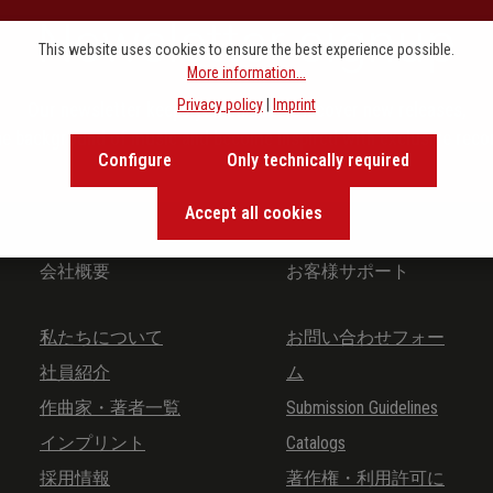
Newsletter signup
This website uses cookies to ensure the best experience possible.
More information...
Privacy policy
|
Imprint
Our newsletter keeps you on beat. Discover new releases,
the background of music and become inspired with exclusive rec
Configure
Only technically required
Accept all cookies
会社概要
お客様サポート
私たちについて
お問い合わせフォー
社員紹介
ム
作曲家・著者一覧
Submission Guidelines
インプリント
Catalogs
採用情報
著作権・利用許可に