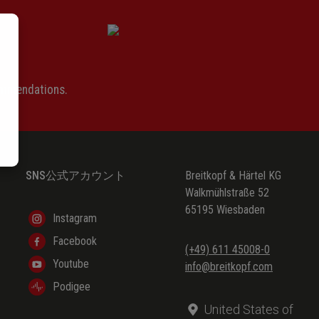
ommendations.
SNS公式アカウント
Breitkopf & Härtel KG
Walkmühlstraße 52
65195 Wiesbaden
Instagram
Facebook
(+49) 611 45008-0
Youtube
info@breitkopf.com
Podigee
United States of