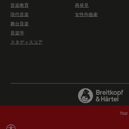
音楽教育
再発見
現代音楽
女性作曲家
舞台音楽
音楽学
スタディスコア
Your 
略語案内
—
よくあるご質問
—
送料について
—
キャン
Show toolbar