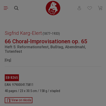
Skip to main content
You have 0 wishli
Shopp
Skip image gallery
Sigfrid Karg-Elert
(1877–1933)
66 Choral-Improvisationen op. 65
Heft 5: Reformationsfest, Bußtag, Abendmahl,
Totenfest
[Org]
EB 8265
EAN: 9790004175811
40 pages / 23 x 30.5 cm / 158 g / stapled
View on nkoda