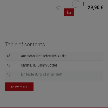
Product Quantity: Enter t
29,90 €
Table of contents
45.
Aus tiefer Not schrei ich zu dir
46.
Christe, du Lamm Gottes
47.
Ein feste Burg ist unser Gott
48.
Jerusalem, du hochgebaute Stadt
show more
49.
Meinen Jesum laß ich nicht
50.
O Gott, du frommer Gott (2. Version)