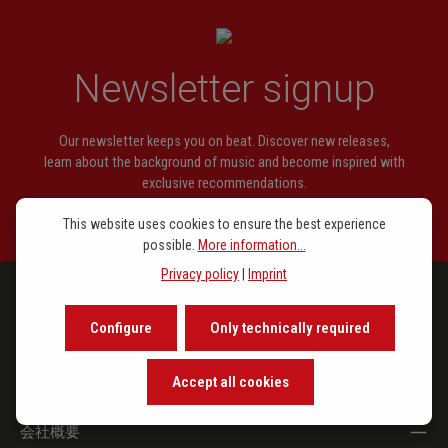
51.
Schmücke dich, o liebe Seele
52.
Sollt es gleich bisweilen scheinen
Newsletter signup
53.
Straf mich nicht in deinem Zorn (Tretet her zum Tisch
des Herrn)
Our newsletter keeps you on beat. Discover new releases,
54.
Werde munter, mein Gemüte (Herr, du hast für alle
learn about the background of music and become inspired with
Sünder)
exclusive recommendations.
55.
Wer weiß, wie nahe mir mein Ende
This website uses cookies to ensure the best experience
possible.
More information...
Privacy policy
|
Imprint
ラインアップ
Configure
Only technically required
注目トピックス
Accept all cookies
会社概要