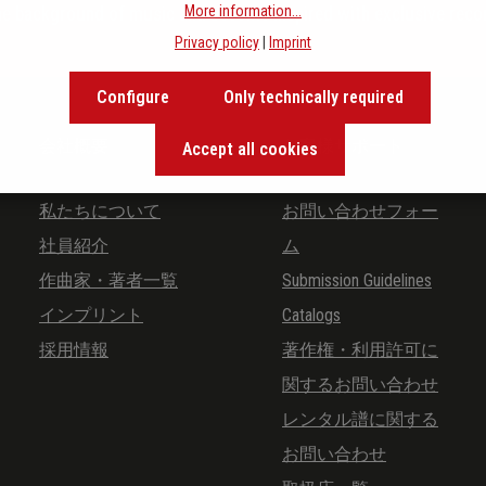
More information...
the background of music and become inspired with exclusive rec
Privacy policy
|
Imprint
Configure
Only technically required
会社概要
お客様サポート
Accept all cookies
私たちについて
お問い合わせフォー
社員紹介
ム
作曲家・著者一覧
Submission Guidelines
インプリント
Catalogs
採用情報
著作権・利用許可に
関するお問い合わせ
レンタル譜に関する
お問い合わせ