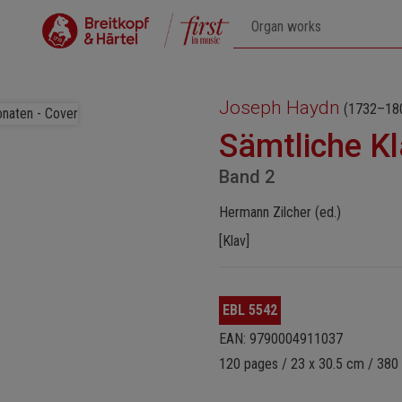
Joseph Haydn
(1732–18
Sämtliche K
Band 2
Hermann Zilcher (ed.)
[Klav]
EBL 5542
EAN: 9790004911037
120 pages / 23 x 30.5 cm / 380 