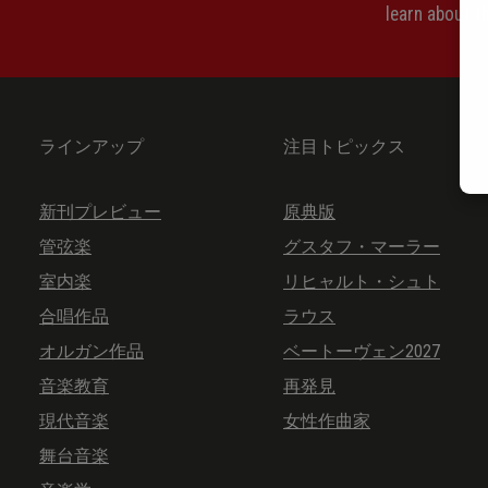
learn about 
ラインアップ
注目トピックス
新刊プレビュー
原典版
管弦楽
グスタフ・マーラー
室内楽
リヒャルト・シュト
合唱作品
ラウス
オルガン作品
ベートーヴェン2027
音楽教育
再発見
現代音楽
女性作曲家
舞台音楽