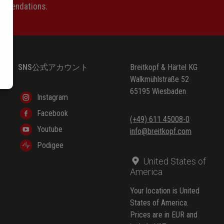
ommendations.
SNS公式アカウント
Breitkopf & Härtel KG
Walkmühlstraße 52
65195 Wiesbaden
Instagram
Facebook
(+49) 611 45008-0
Youtube
info@breitkopf.com
Podigee
United States of
America
Your location is United
States of America.
Prices are in EUR and