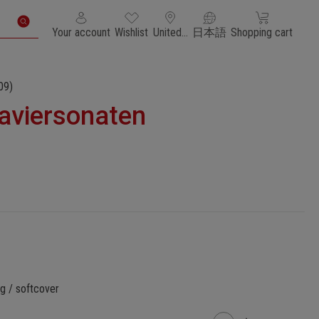
You have 0 wishlist items
Shopping cart con
Your account
Wishlist
United States of America
日本語
Shopping cart
09)
laviersonaten
g / softcover