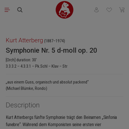
Skip to main content
You have 0 wishli
Shopp
Skip image gallery
Kurt Atterberg
(1887–1974)
Symphonie Nr. 5 d-moll op. 20
[Orch] duration: 30'
3.3.3.2 – 4.3.3.1 – Pk.Schl – Klav – Str
„aus einem Guss, organisch und absolut packend“
(Michael Blümke, Rondo)
Description
Kurt Atterbergs fünfte Symphonie trägt den Beinamen „Sinfonia
funebre“. Während dem Komponisten seine ersten vier