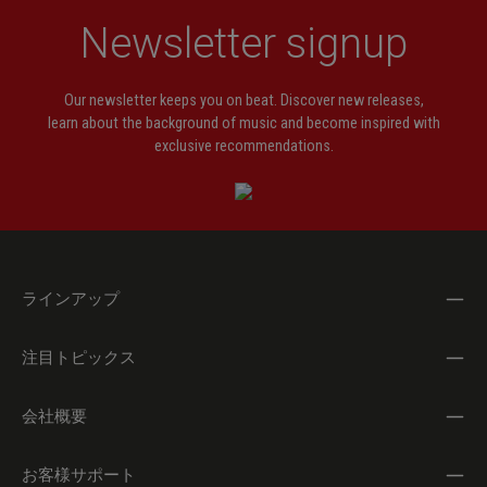
Newsletter signup
Our newsletter keeps you on beat. Discover new releases,
learn about the background of music and become inspired with
exclusive recommendations.
ラインアップ
注目トピックス
会社概要
お客様サポート