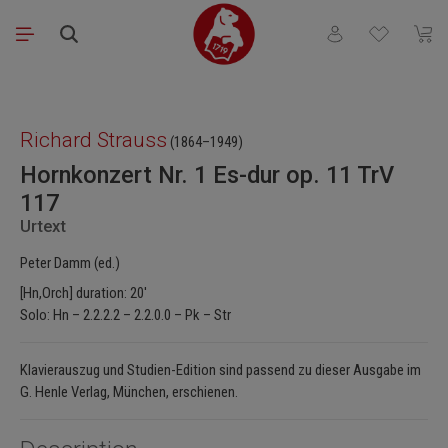
Skip to main content
You have 0 wishli
Shopp
Skip image gallery
Richard Strauss
(1864–1949)
Hornkonzert Nr. 1 Es-dur op. 11 TrV
117
Urtext
Peter Damm (ed.)
[Hn,Orch] duration: 20'
Solo: Hn – 2.2.2.2 – 2.2.0.0 – Pk – Str
Klavierauszug und Studien-Edition sind passend zu dieser Ausgabe im
G. Henle Verlag, München, erschienen.