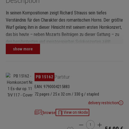
Description
In seinen Kompositionen zeigt Richard Strauss sein tiefes
Verständnis für den Charakter des romantischen Horns. Der größte
Wurf gelang ihm in dieser Hinsicht mit seinem ersten Hornkonzert,
das bis heute – neben Mozarts Beiträgen zu dieser Gattung – zu
den berühmtesten und meistgespielten Solokonzerten zählt.
Ursprünglich in einer Fassung für Horn und Klavier komponiert,
show more
wurde die Orchesterfassung dann im März 1885 in Meiningen
uraufgeführt. Strauss konnte der Premiere nicht beiwohnen, erfuhr
aber durch den Bericht seines Onkels, dass Hans von Bülow das
Skip image gallery
PB 15162
Partitur
Konzert „sichtlich mit großem Eifer und Interesse selbst dirigiert
habe.“
EAN: 9790004215883
72 pages / 25 x 32 cm / 330 g / stapled
Herausgeber Peter Damm, ehemaliger Solohornist der
delivery restriction
Sächsischen Staatskapelle Dresden und Solist von Weltrang, hat
das Konzert nicht nur über 170-mal selbst öffentlich aufgeführt,
browse
View on nkoda
sondern auch grundlegende Forschungsergebnisse und
Product Quantity: Enter t
Publikationen zu seiner Entstehungsgeschichte vorgelegt, die nun