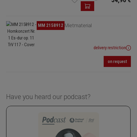
54,90 €
in die erste Urtextausgabe dieses Werkes einfließen. Das Vorwort
reichert der Herausgeber außerdem um einige
aufführungspraktische Hinweise an.
Skip image gallery
MM 2158912
Mietmaterial
Klavierauszug und Studien-Edition sind passend zu dieser Ausgabe
im G. Henle Verlag, München, erschienen.
delivery restriction
on request
Have you heard our podcast?