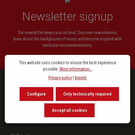
Newsletter signup
Our newsletter keeps you on beat. Discover new releases,
learn about the background of music and become inspired with
exclusive recommendations.
This website uses cookies to ensure the best experience
possible.
More information...
Privacy policy
|
Imprint
ラインアップ
Configure
Only technically required
注目トピックス
Accept all cookies
会社概要