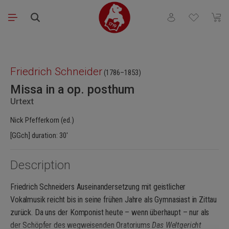
Skip to main content
You have 0 wishli
Shopp
Skip image gallery
Friedrich Schneider
(1786–1853)
Missa in a op. posthum
Urtext
Nick Pfefferkorn (ed.)
[GGch] duration: 30'
Description
Friedrich Schneiders Auseinandersetzung mit geistlicher
Vokalmusik reicht bis in seine frühen Jahre als Gymnasiast in Zittau
zurück. Da uns der Komponist heute – wenn überhaupt – nur als
der Schöpfer des wegweisenden Oratoriums
Das Weltgericht