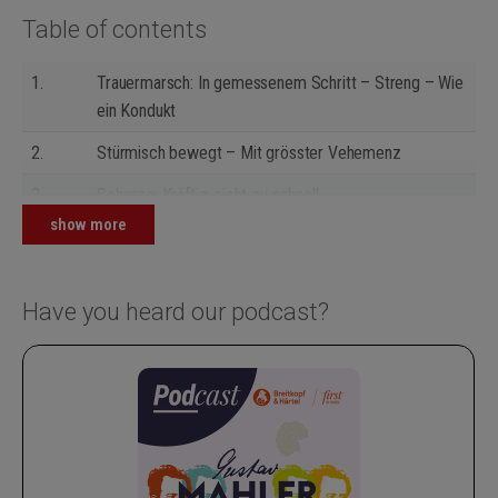
Table of contents
1.
Trauermarsch: In gemessenem Schritt – Streng – Wie
ein Kondukt
2.
Stürmisch bewegt – Mit grösster Vehemenz
3.
Scherzo: Kräftig, nicht zu schnell
show more
4.
Adagietto: Sehr langsam
5.
Rondo-Finale: Allegro
Have you heard our podcast?