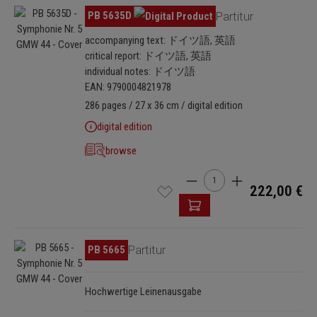
Skip image gallery
PB 5635D
Partitur
accompanying text: ドイツ語, 英語
critical report: ドイツ語, 英語
individual notes: ドイツ語
EAN: 9790004821978
286 pages / 27 x 36 cm / digital edition
digital edition
browse
Product Quantity: Enter th
222,00 €
Skip image gallery
PB 5665
Partitur
Hochwertige Leinenausgabe