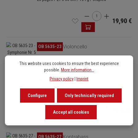
Product Quantity: Enter t
19,90 €
Skip image gallery
OB 5635-23
Violoncello
This website uses cookies to ensure the best experience
Ergänzungsstimme
possible.
More information...
Privacy policy
|
Imprint
EAN: 9790004348871
32 pages / 27 x 36 cm / 186 g / stapled
Configure
Only technically required
Product Quantity: Enter t
19,90 €
Accept all cookies
Skip image gallery
OB 5635-27
Kontrabass