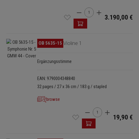
Product Quantity: Enter the 
3.190,00 €
Skip image gallery
OB 5635-15
Violine 1
Ergänzungsstimme
EAN: 9790004348840
32 pages / 27 x 36 cm / 183 g / stapled
browse
Product Quantity: Enter t
19,90 €