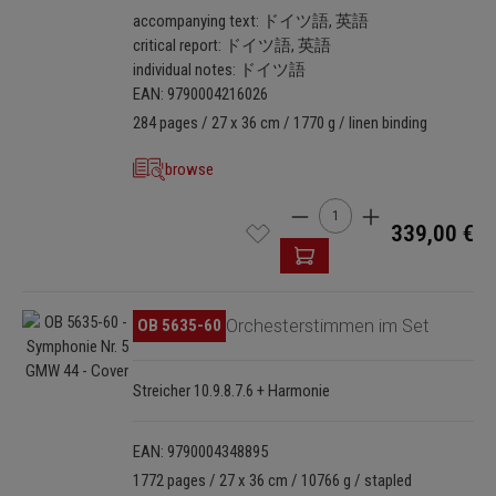
accompanying text: ドイツ語, 英語
critical report: ドイツ語, 英語
individual notes: ドイツ語
EAN: 9790004216026
284 pages / 27 x 36 cm / 1770 g / linen binding
browse
Product Quantity: Enter th
339,00 €
Skip image gallery
OB 5635-60
Orchesterstimmen im Set
Streicher 10.9.8.7.6 + Harmonie
EAN: 9790004348895
1772 pages / 27 x 36 cm / 10766 g / stapled