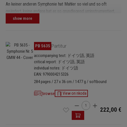
An keiner anderen Symphonie hat Mahler so viel und so oft
geändert, keine andere hat er so grundlegend uminstrumentiert,
zuletzt im Februar 1911. Die Folge: Eine äußerst komplexe
show more
Quellenlage, noch dazu problematisch überliefert.
Mit analytischem Scharfsinn ist es gelungen, neues Licht ins Dunkel
der Überlieferungslücken zu bringen und den Notentext von
Skip image gallery
PB 5635
Partitur
Missverständnissen und Fehldeutungen zu befreien. Das macht
hörbar den Unterschied und ermöglicht editorische
accompanying text: ドイツ語, 英語
Entscheidungen transparent nachzuvollziehen. Vor allem aber ist
critical report: ドイツ語, 英語
es die erste textkritische Edition, die auch die Aufführungspraxis
individual notes: ドイツ語
EAN: 9790004215326
konsequent im Blick hat. Sie entstand in enger Zusammenarbeit
284 pages / 27 x 36 cm / 1477 g / softbound
mit erfahrenen Dirigenten und Musikern und zeichnet sich durch
optimale Lesbarkeit und Praktikabilität aus.
browse
View on nkoda
Product Quantity: Enter th
222,00 €