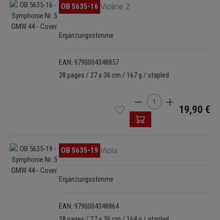
Skip image gallery
OB 5635-16
Violine 2
Ergänzungsstimme
EAN: 9790004348857
28 pages / 27 x 36 cm / 167 g / stapled
Product Quantity: Enter t
19,90 €
Skip image gallery
OB 5635-19
Viola
Ergänzungsstimme
EAN: 9790004348864
28 pages / 27 x 36 cm / 164 g / stapled