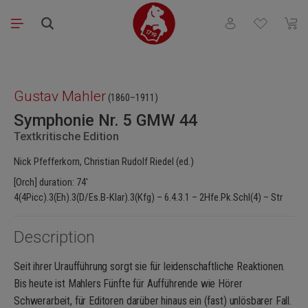
Skip to main content
You have 0 wishli
Shopp
Skip image gallery
Gustav Mahler
(1860–1911)
Symphonie Nr. 5 GMW 44
Textkritische Edition
Nick Pfefferkorn, Christian Rudolf Riedel (ed.)
[Orch] duration: 74′
4(4Picc).3(Eh).3(D/Es.B-Klar).3(Kfg) – 6.4.3.1 – 2Hfe.Pk.Schl(4) – Str
Description
Seit ihrer Uraufführung sorgt sie für leidenschaftliche Reaktionen.
Bis heute ist Mahlers Fünfte für Aufführende wie Hörer
Schwerarbeit, für Editoren darüber hinaus ein (fast) unlösbarer Fall.