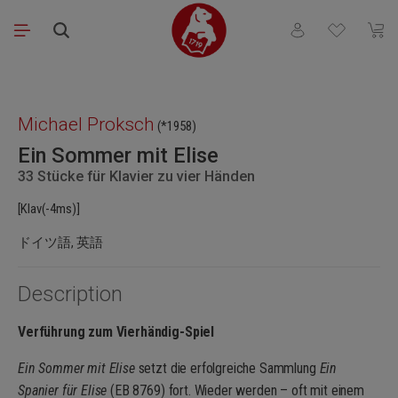
Skip to main content
You have 0 wishli
Shopp
Skip image gallery
Michael Proksch
(*1958)
Ein Sommer mit Elise
33 Stücke für Klavier zu vier Händen
[Klav(-4ms)]
ドイツ語, 英語
Description
Verführung zum Vierhändig-Spiel
Ein Sommer mit Elise
setzt die erfolgreiche Sammlung
Ein
Spanier für Elise
(EB 8769) fort. Wieder werden – oft mit einem