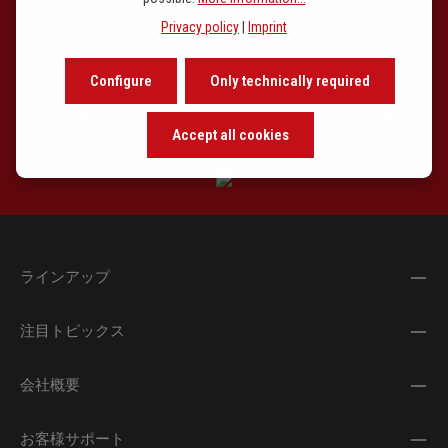
13.
Schräger Typ
1'
Privacy policy
|
Imprint
Newsletter signup
14.
Tanztheater
2'
15.
Liebesbriefe
2'
Configure
Only technically required
Our newsletter keeps you on beat. Discover new releases,
16.
Am Spielfeld
2'
learn about the background of music and become inspired with
Accept all cookies
exclusive recommendations.
17.
Abendfrieden
2'
18.
Ich pfeif’ drauf
2'
19.
Klangruhe
2'
20.
Frühstück zu zweit
2'
ラインアップ
21.
Wer klopft da?
2'
注目トピックス
22.
Ein Sommer mit Elise
2'
23.
Happy-Birthday-Variationen
2'
会社概要
24.
Kadenz im Lenz
2'
お客様サポート