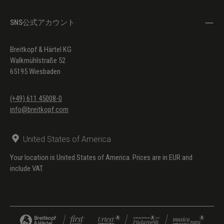
25.
Collage
3'
SNS公式アカウント
26.
Jongleure
2'
27.
Wellenreiter
3'
Breitkopf & Härtel KG
Walkmühlstraße 52
28.
Verfolgungsjagd
2'
65195 Wiesbaden
29.
On the Road
2'
(+49) 611 45008-0
30.
Das kommt mir Spanisch vor
2'
info@breitkopf.com
31.
Türkischer Spaß
4'
32.
Freizeit
3'
United States of America
33.
Orient Express
2'
Your location is United States of America. Prices are in EUR and
include VAT.