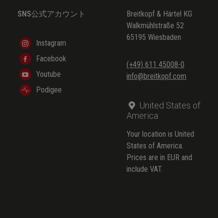
SNS公式アカウント
Breitkopf & Härtel KG
Walkmühlstraße 52
65195 Wiesbaden
Instagram
Facebook
(+49) 611 45008-0
Youtube
info@breitkopf.com
Podigee
United States of
America
Your location is United
States of America.
Prices are in EUR and
include VAT.