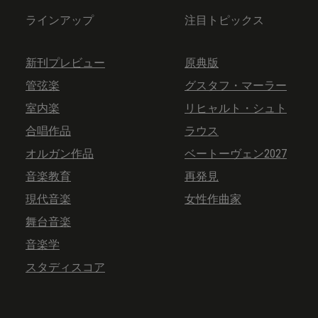
ラインアップ
注目トピックス
新刊プレビュー
原典版
管弦楽
グスタフ・マーラー
室内楽
リヒャルト・シュト
合唱作品
ラウス
オルガン作品
ベートーヴェン2027
音楽教育
再発見
現代音楽
女性作曲家
舞台音楽
音楽学
スタディスコア