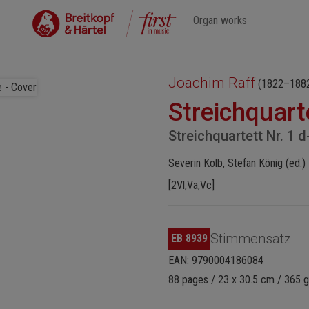
Joachim Raff
(1822–188
Streichquart
Streichquartett Nr. 1 d
Severin Kolb, Stefan König (ed.)
[2Vl,Va,Vc]
Stimmensatz
EB 8939
EAN: 9790004186084
88 pages / 23 x 30.5 cm / 365 g 