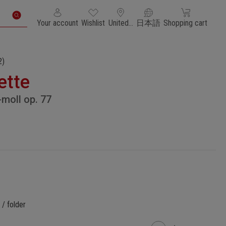
You have 0 wishlist items
Shopping cart con
Your account
Wishlist
United States of America
日本語
Shopping cart
2)
ette
-moll op. 77
/ folder