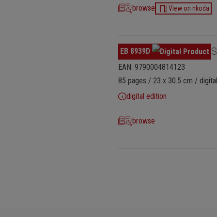
browse
View on nkoda
S
EB 8939D
EAN: 9790004814123
85 pages / 23 x 30.5 cm / digital
digital edition
browse