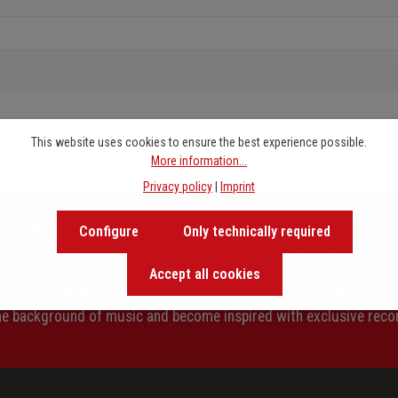
This website uses cookies to ensure the best experience possible.
More information...
Privacy policy
|
Imprint
Newsletter signup
Configure
Only technically required
Accept all cookies
Our newsletter keeps you on beat. Discover new releases,
the background of music and become inspired with exclusive rec