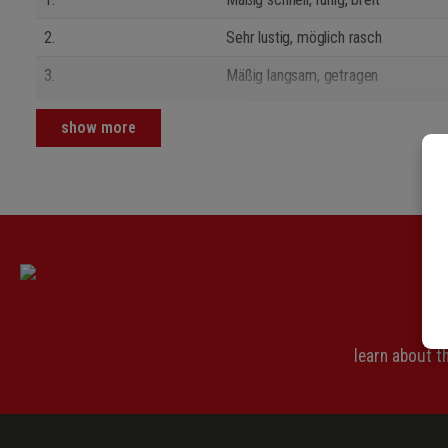
2.
Sehr lustig, möglich rasch
3.
Mäßig langsam, getragen
4.
Rasch
show more
learn about 