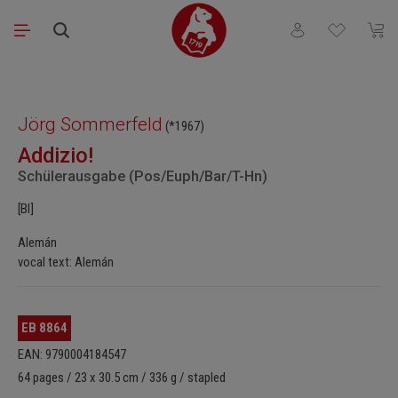
Saltar al contenido principal
Tienes 0 artículos
El ca
Omitir galería de imágenes
Jörg Sommerfeld
(*1967)
Addizio!
Schülerausgabe (Pos/Euph/Bar/T-Hn)
[Bl]
Alemán
vocal text: Alemán
EB 8864
EAN: 9790004184547
64 pages / 23 x 30.5 cm / 336 g / stapled