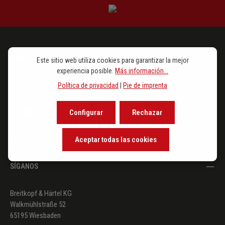
PROGRAMA
Este sitio web utiliza cookies para garantizar la mejor
experiencia posible.
Más información...
EN DESTAQUE
Política de privacidad
|
Pie de imprenta
LA EDITORIAL
Configurar
Rechazar
SERVICIO
Aceptar todas las cookies
SÍGANOS
Breitkopf & Härtel KG
Walkmühlstraße 52
65195 Wiesbaden