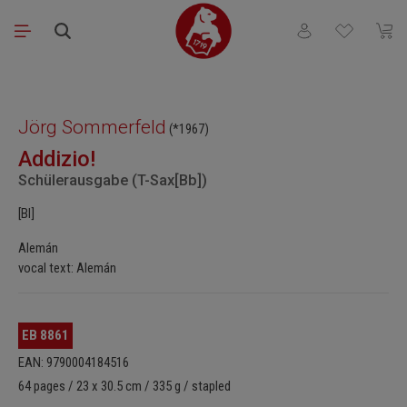
Saltar al contenido principal
Tienes 0 artículos
El ca
Omitir galería de imágenes
Jörg Sommerfeld
(*1967)
Addizio!
Schülerausgabe (T-Sax[Bb])
[Bl]
Alemán
vocal text: Alemán
EB 8861
EAN: 9790004184516
64 pages / 23 x 30.5 cm / 335 g / stapled