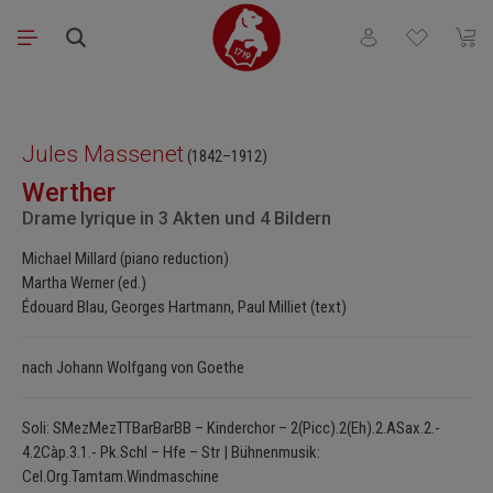
Saltar al contenido principal
Tienes 0 artículos
El ca
Omitir galería de imágenes
Jules Massenet
(1842–1912)
Werther
Drame lyrique in 3 Akten und 4 Bildern
Michael Millard (piano reduction)
Martha Werner (ed.)
Édouard Blau, Georges Hartmann, Paul Milliet (text)
nach Johann Wolfgang von Goethe
Soli: SMezMezTTBarBarBB – Kinderchor – 2(Picc).2(Eh).2.ASax.2.-
4.2Càp.3.1.- Pk.Schl – Hfe – Str | Bühnenmusik:
Cel.Org.Tamtam.Windmaschine