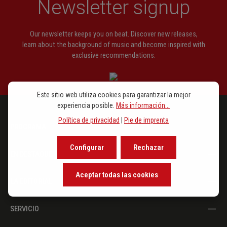
Newsletter signup
Our newsletter keeps you on beat. Discover new releases,
learn about the background of music and become inspired with
exclusive recommendations.
Este sitio web utiliza cookies para garantizar la mejor
experiencia posible.
Más información...
Política de privacidad
|
Pie de imprenta
PROGRAMA
Configurar
Rechazar
EN DESTAQUE
Aceptar todas las cookies
LA EDITORIAL
SERVICIO