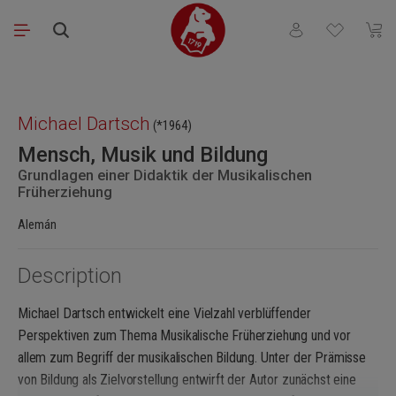
Saltar al contenido principal
Tienes 0 artículos
El ca
Omitir galería de imágenes
Michael Dartsch
(*1964)
Mensch, Musik und Bildung
Grundlagen einer Didaktik der Musikalischen
Früherziehung
Alemán
Description
Michael Dartsch entwickelt eine Vielzahl verblüffender
Perspektiven zum Thema Musikalische Früherziehung und vor
allem zum Begriff der musikalischen Bildung. Unter der Prämisse
von Bildung als Zielvorstellung entwirft der Autor zunächst eine