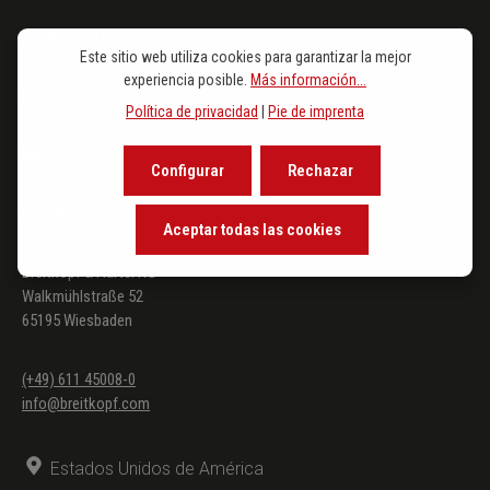
EN DESTAQUE
Este sitio web utiliza cookies para garantizar la mejor
experiencia posible.
Más información...
LA EDITORIAL
Política de privacidad
|
Pie de imprenta
SERVICIO
Configurar
Rechazar
SÍGANOS
Aceptar todas las cookies
Breitkopf & Härtel KG
Walkmühlstraße 52
65195 Wiesbaden
(+49) 611 45008-0
info@breitkopf.com
Estados Unidos de América