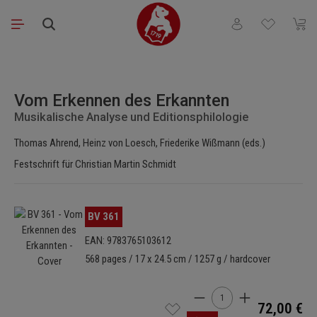
Saltar al contenido principal
Tienes 0 artículos
El ca
Omitir galería de imágenes
Vom Erkennen des Erkannten
Musikalische Analyse und Editionsphilologie
Thomas Ahrend, Heinz von Loesch, Friederike Wißmann (eds.)
Festschrift für Christian Martin Schmidt
Omitir galería de imágenes
BV 361
EAN: 9783765103612
568 pages / 17 x 24.5 cm / 1257 g / hardcover
Cantidad del producto: i
72,00 €