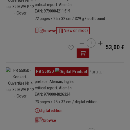
critical report: Alemán
EAN: 9790004211519
72 pages / 25 x 32 cm / 329 g / softbound
browse
View on nkoda
Cantidad del producto: i
53,00 €
Omitir galería de imágenes
PB 5505D
Partitur
preface: Alemán, Inglés
critical report: Alemán
EAN: 9790004826324
73 pages / 25 x 32 cm / digital edition
digital edition
browse