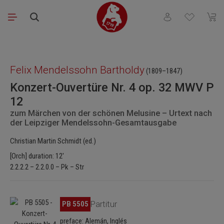
Saltar al contenido principal
Tienes 0 artículos
El ca
Omitir galería de imágenes
Felix Mendelssohn Bartholdy
(1809–1847)
Konzert-Ouvertüre Nr. 4 op. 32 MWV P
12
zum Märchen von der schönen Melusine – Urtext nach
der Leipziger Mendelssohn-Gesamtausgabe
Christian Martin Schmidt (ed.)
[Orch] duration: 12'
2.2.2.2 – 2.2.0.0 – Pk – Str
Omitir galería de imágenes
PB 5505
Partitur
preface: Alemán, Inglés