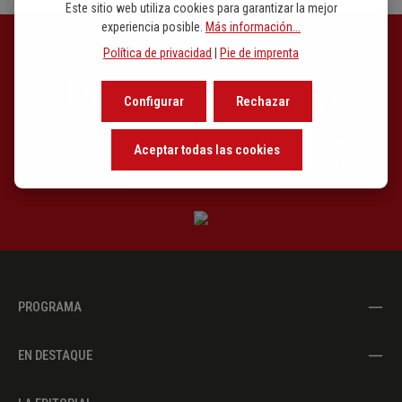
Este sitio web utiliza cookies para garantizar la mejor
experiencia posible.
Más información...
Política de privacidad
|
Pie de imprenta
Newsletter signup
Configurar
Rechazar
Our newsletter keeps you on beat. Discover new releases,
Aceptar todas las cookies
learn about the background of music and become inspired with
exclusive recommendations.
PROGRAMA
EN DESTAQUE