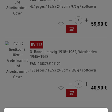
EAN: 9783765101113
424 pages / 16.5 x 24.5 cm / 976 g / softcover
Cantidad del producto: i
59,90 €
Omitir galería de imágenes
BV 112
3. Band: Leipzig 1918–1952, Wiesbaden
1945–1968
EAN: 9783765101120
180 pages / 16.5 x 24.5 cm / 598 g / softcover
Cantidad del producto: i
40,90 €