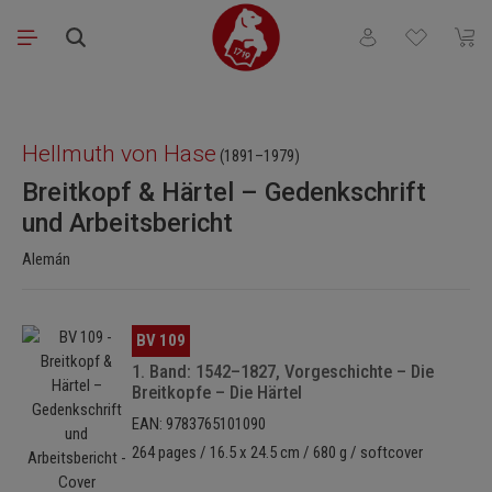
Saltar al contenido principal
Tienes 0 artículos
El ca
Omitir galería de imágenes
Hellmuth von Hase
(1891–1979)
Breitkopf & Härtel – Gedenkschrift
und Arbeitsbericht
Alemán
Omitir galería de imágenes
BV 109
1. Band: 1542–1827, Vorgeschichte – Die
Breitkopfe – Die Härtel
EAN: 9783765101090
264 pages / 16.5 x 24.5 cm / 680 g / softcover