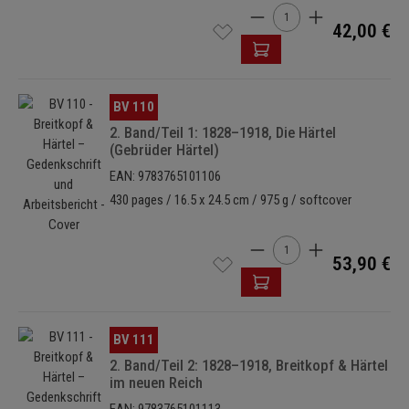
Cantidad del producto: i
42,00 €
Omitir galería de imágenes
BV 110
2. Band/Teil 1: 1828–1918, Die Härtel
(Gebrüder Härtel)
EAN: 9783765101106
430 pages / 16.5 x 24.5 cm / 975 g / softcover
Cantidad del producto: i
53,90 €
Omitir galería de imágenes
BV 111
2. Band/Teil 2: 1828–1918, Breitkopf & Härtel
im neuen Reich