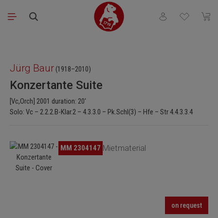
Saltar al contenido principal
Tienes 0 artículos
El ca
Omitir galería de imágenes
Jürg Baur
(1918–2010)
Konzertante Suite
[Vc,Orch] 2001 duration: 20'
Solo: Vc – 2.2.2.B-Klar.2 – 4.3.3.0 – Pk.Schl(3) – Hfe – Str 4.4.3.3.4
Omitir galería de imágenes
MM 2304147
Mietmaterial
on request