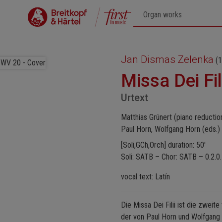
Jan Dismas Zelenka
(1
Missa Dei Fi
Urtext
Matthias Grünert (piano reductio
Paul Horn, Wolfgang Horn (eds.)
[Soli,GCh,Orch] duration: 50'
Soli: SATB – Chor: SATB – 0.2.0.
vocal text: Latín
Die Missa Dei Filii ist die zweit
der von Paul Horn und Wolfgang