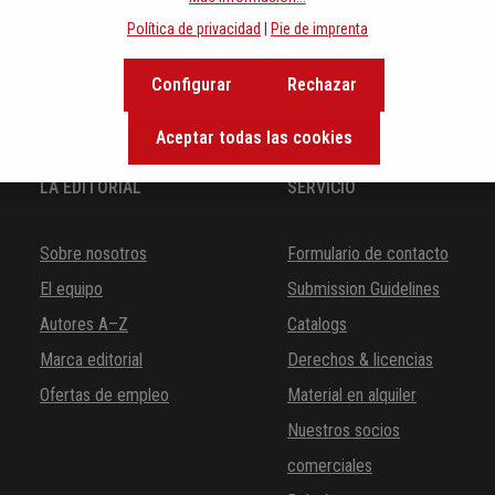
Our newsletter keeps you on beat. Discover new releases,
Política de privacidad
|
Pie de imprenta
the background of music and become inspired with exclusive rec
Configurar
Rechazar
Aceptar todas las cookies
LA EDITORIAL
SERVICIO
Sobre nosotros
Formulario de contacto
El equipo
Submission Guidelines
Autores A–Z
Catalogs
Marca editorial
Derechos & licencias
Ofertas de empleo
Material en alquiler
Nuestros socios
comerciales