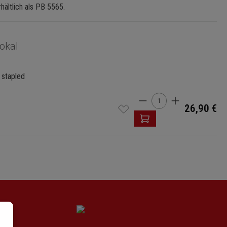
hältlich als PB 5565.
okal
 stapled
Cantidad del produ
26,90 €