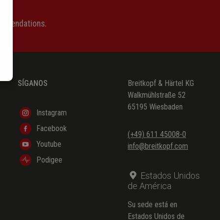
ommendations.
SÍGANOS
Breitkopf & Härtel KG
Walkmühlstraße 52
65195 Wiesbaden
Instagram
Facebook
(+49) 611 45008-0
Youtube
info@breitkopf.com
Podigee
Estados Unidos
de América
Su sede está en
Estados Unidos de