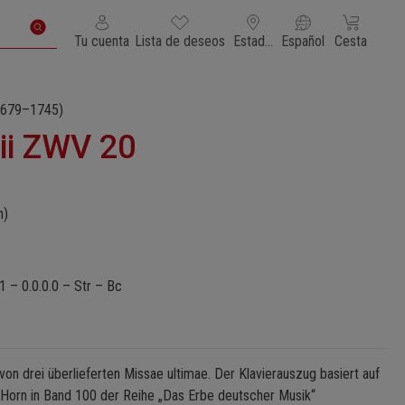
Tienes 0 artículos en tu lista de deseos
El carrito de
Tu cuenta
Lista de deseos
Estados Unidos de América
Español
Cesta
679–1745)
lii ZWV 20
n)
1 – 0.0.0.0 – Str – Bc
e von drei überlieferten Missae ultimae. Der Klavierauszug basiert auf
 Horn in Band 100 der Reihe „Das Erbe deutscher Musik“