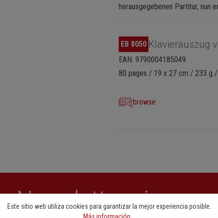
herausgegebenen Partitur, nun er
Klavierauszug v
EB 8050
EAN: 9790004185049
80 pages / 19 x 27 cm / 233 g /
browse
Newsletter signup
Este sitio web utiliza cookies para garantizar la mejor experiencia posible.
Más información...