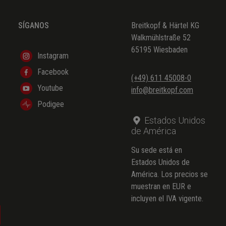
SÍGANOS
Breitkopf & Härtel KG
Walkmühlstraße 52
65195 Wiesbaden
Instagram
Facebook
(+49) 611 45008-0
Youtube
info@breitkopf.com
Podigee
Estados Unidos
de América
Su sede está en
Estados Unidos de
América. Los precios se
muestran en EUR e
incluyen el IVA vigente.