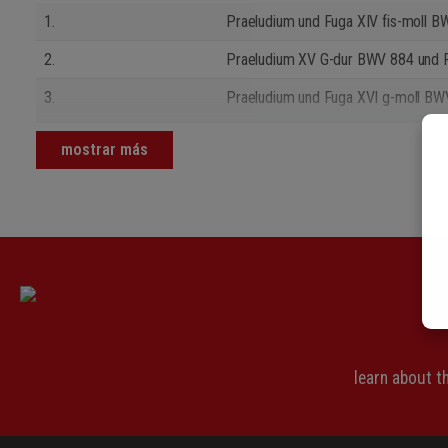
1.
Praeludium und Fuga XIV fis-moll 
2.
Praeludium XV G-dur BWV 884 und F
3.
Praeludium und Fuga XVI g-moll BW
4.
Praeludium und Fuga XVII As-dur B
mostrar más
5.
Praeludium und Fuga XVIII gis-moll
6.
Praeludium und Fuga XIX A-dur BW
learn about 