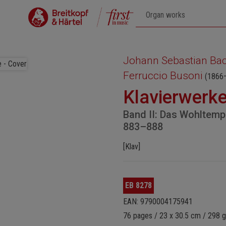
Johann Sebastian Ba
Ferruccio Busoni
(1866
Klavierwerk
Band II: Das Wohltempe
883–888
[Klav]
EB 8278
EAN: 9790004175941
76 pages / 23 x 30.5 cm / 298 g