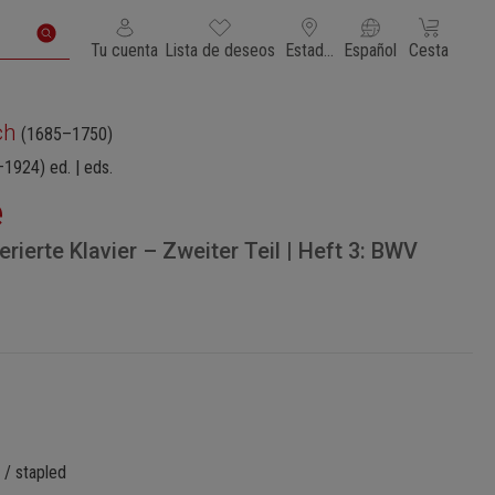
Tienes 0 artículos en tu lista de deseos
El carrito de
Tu cuenta
Lista de deseos
Estados Unidos de América
Español
Cesta
ch
(1685–1750)
–1924)
ed. | eds.
e
rierte Klavier – Zweiter Teil | Heft 3: BWV
 / stapled