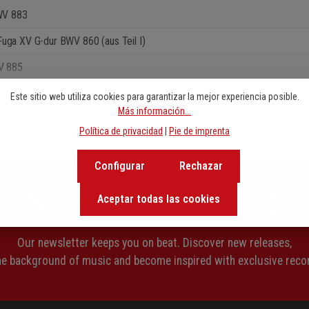
BWV 883
uga XV G-dur BWV 860 (aus Teil I)
V 885
WV 886
Este sitio web utiliza cookies para garantizar la mejor experiencia posible.
Más información...
 BWV 887
Política de privacidad
|
Pie de imprenta
V 888
Configurar
Rechazar
Newsletter signup
Aceptar todas las cookies
Our newsletter keeps you on beat. Discover new releases,
the background of music and become inspired with exclusive rec