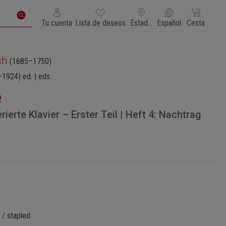
Tienes 0 artículos en tu lista de deseos
El carrito de
Tu cuenta
Lista de deseos
Estados Unidos de América
Español
Cesta
ch
(1685–1750)
–1924)
ed. | eds.
e
erte Klavier – Erster Teil | Heft 4: Nachtrag
 / stapled