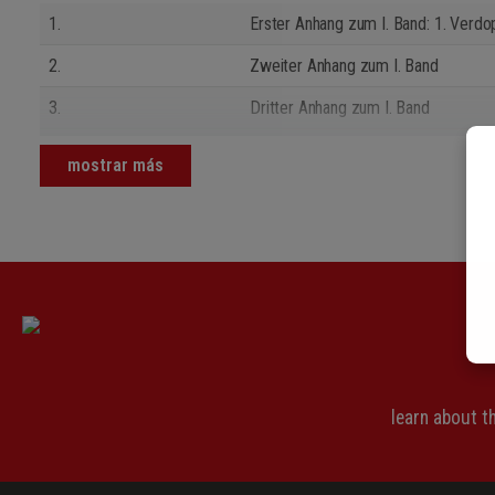
1.
Erster Anhang zum I. Band: 1. Verdo
2.
Zweiter Anhang zum I. Band
3.
Dritter Anhang zum I. Band
4.
Vierter Anhang zum I. Band
mostrar más
learn about 