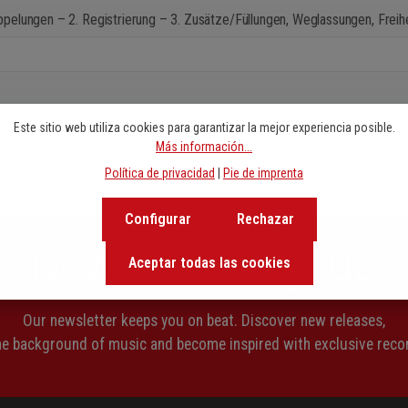
ppelungen – 2. Registrierung – 3. Zusätze/Füllungen, Weglassungen, Freih
Este sitio web utiliza cookies para garantizar la mejor experiencia posible.
Más información...
Política de privacidad
|
Pie de imprenta
Configurar
Rechazar
Newsletter signup
Aceptar todas las cookies
Our newsletter keeps you on beat. Discover new releases,
the background of music and become inspired with exclusive rec