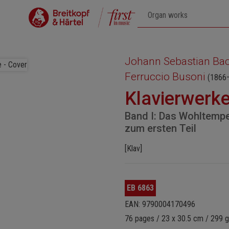
Johann Sebastian Ba
Ferruccio Busoni
(1866
Klavierwerk
Band I: Das Wohltemperi
zum ersten Teil
[Klav]
EB 6863
EAN: 9790004170496
76 pages / 23 x 30.5 cm / 299 g