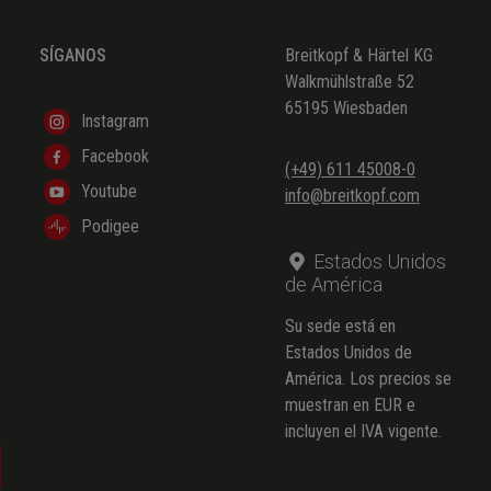
SÍGANOS
Breitkopf & Härtel KG
Walkmühlstraße 52
65195 Wiesbaden
Instagram
Facebook
(+49) 611 45008-0
Youtube
info@breitkopf.com
Podigee
Estados Unidos
de América
Su sede está en
Estados Unidos de
América. Los precios se
muestran en EUR e
incluyen el IVA vigente.