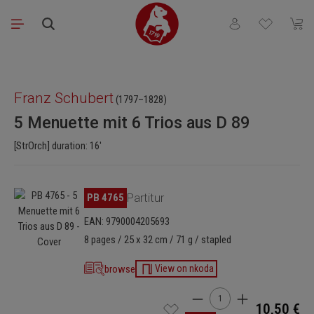
Saltar al contenido principal
Tienes 0 artículos
El ca
Omitir galería de imágenes
Franz Schubert
(1797–1828)
5 Menuette mit 6 Trios aus D 89
[StrOrch] duration: 16'
Omitir galería de imágenes
PB 4765
Partitur
EAN: 9790004205693
8 pages / 25 x 32 cm / 71 g / stapled
browse
View on nkoda
Cantidad del producto: i
10,50 €