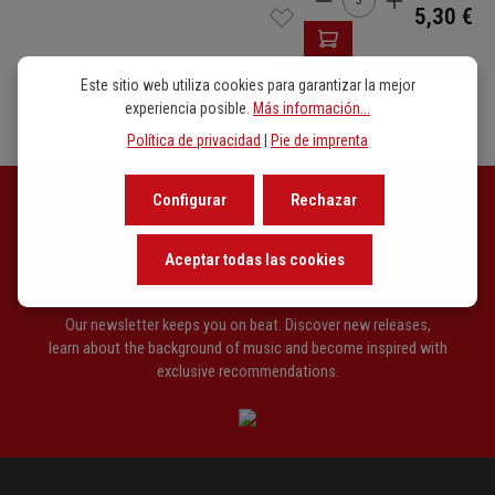
5,30 €
minimum order quantity: 3 units
Este sitio web utiliza cookies para garantizar la mejor
experiencia posible.
Más información...
Política de privacidad
|
Pie de imprenta
Configurar
Rechazar
Newsletter signup
Aceptar todas las cookies
Our newsletter keeps you on beat. Discover new releases,
learn about the background of music and become inspired with
exclusive recommendations.