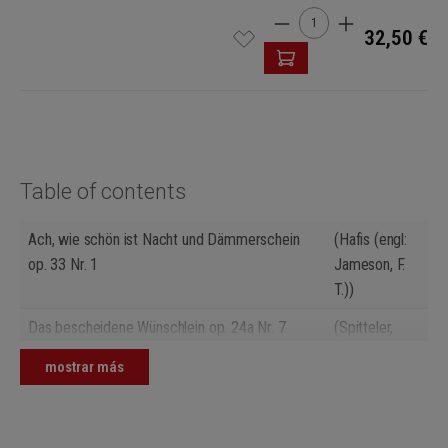
Cantidad del producto: i
32,50 €
Table of contents
Ach, wie schön ist Nacht und Dämmerschein
(Hafis (engl:
op. 33 Nr. 1
Jameson, F.
T.))
Das bescheidene Wünschlein op. 24a Nr. 7
(Spitteler,
Carl (engl:
mostrar más
Jameson, F.
T.))
Das Ziel op. 24b Nr. 8
(Hesse,