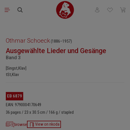
Saltar al contenido principal
Tienes 0 artículos
El ca
Omitir galería de imágenes
Othmar Schoeck
(1886–1957)
Ausgewählte Lieder und Gesänge
Band 3
[Singst,Klav]
tSt,Klav
EB 6879
EAN: 9790004170649
36 pages / 23 x 30.5 cm / 166 g / stapled
browse
View on nkoda