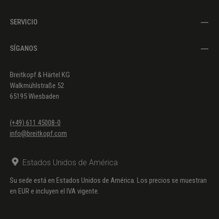
(engl:
SERVICIO
Jameson, F.
T.))
SÍGANOS
Keine Rast op. 24b Nr. 7
(Hesse,
Hermann
Breitkopf & Härtel KG
(engl:
Walkmühlstraße 52
Jameson, F.
65195 Wiesbaden
T.))
Ravenna op. 24b Nr. 9
(Hesse,
(+49) 611 45008-0
Hermann
info@breitkopf.com
(engl:
Jameson, F.
Estados Unidos de América
T.))
Su sede está en Estados Unidos de América. Los precios se muestran
en EUR e incluyen el IVA vigente.