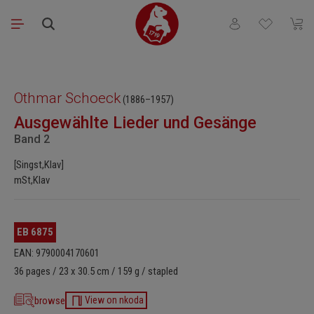
Saltar al contenido principal
Tienes 0 artículos
El ca
Omitir galería de imágenes
Othmar Schoeck
(1886–1957)
Ausgewählte Lieder und Gesänge
Band 2
[Singst,Klav]
mSt,Klav
EB 6875
EAN: 9790004170601
36 pages / 23 x 30.5 cm / 159 g / stapled
browse
View on nkoda