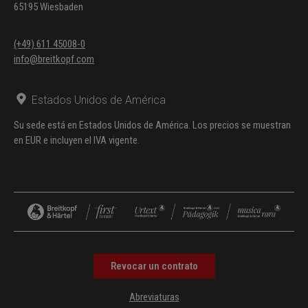
65195 Wiesbaden
T.))
Nachruf op. 20 Nr. 14
(Eichendorff
(+49) 611 45008-0
(engl:
info@breitkopf.com
Jameson, F.
T.))
Estados Unidos de América
Nachtlied op. 20 Nr. 13
(Eichendorff
Su sede está en Estados Unidos de América. Los precios se muestran
(engl:
en EUR e incluyen el IVA vigente.
Jameson, F.
T.))
Revocar un contrato
Abreviaturas