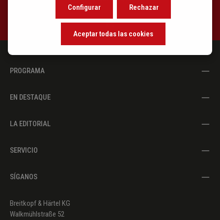
exclusive recommendations.
Configurar
Rechazar
T.))
Der Kranke op. 20 Nr. 9
(Eichendorff
Aceptar todas las cookies
(engl:
Jameson, F.
T.))
PROGRAMA
Ergebung op. 30 Nr. 6
(Eichendorff
(engl:
EN DESTAQUE
Jameson, F.
T.))
LA EDITORIAL
Im Wandern op. 30 Nr. 4
(Eichendorff
SERVICIO
(engl:
Jameson, F.
T.))
SÍGANOS
Nachklang op. 30 Nr. 7
(Eichendorff
Breitkopf & Härtel KG
(engl:
Walkmühlstraße 52
Jameson, F.