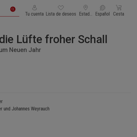
Tienes 0 artículos en tu lista de deseos
El carrito de
Tu cuenta
Lista de deseos
Estados Unidos de América
Español
Cesta
die Lüfte froher Schall
zum Neuen Jahr
er
ler und Johannes Weyrauch