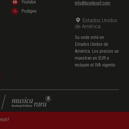
Youtube
info@breitkopf.com
Podigee
Estados Unidos
de América
Su sede está en
Estados Unidos de
América. Los precios se
muestran en EUR e
incluyen el IVA vigente.
witch?
e datos
—
Condiciones generales de contratación
—
Aviso legal