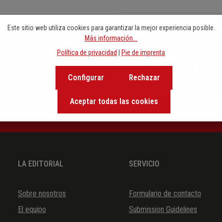
Este sitio web utiliza cookies para garantizar la mejor experiencia posible.
Más información...
Newsletter signup
Política de privacidad
|
Pie de imprenta
Configurar
Rechazar
Our newsletter keeps you on beat. Discover new releases,
Aceptar todas las cookies
the background of music and become inspired with exclusive rec
LA EDITORIAL
SERVICIO
Sobre nosotros
Formulario de contacto
El equipo
Submission Guidelines