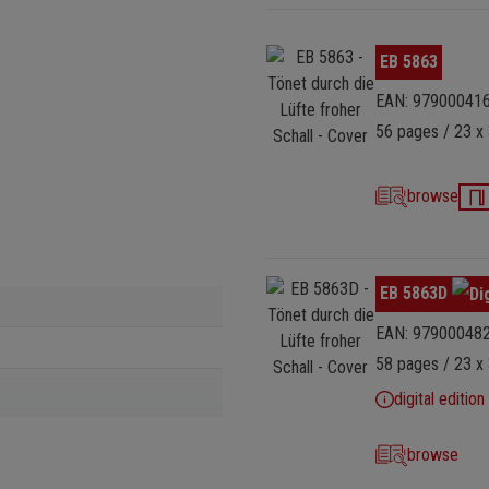
Omitir galería de imágenes
EB 5863
EAN: 97900041
56 pages / 23 x 
browse
Omitir galería de imágenes
EB 5863D
EAN: 97900048
58 pages / 23 x 
digital edition
browse