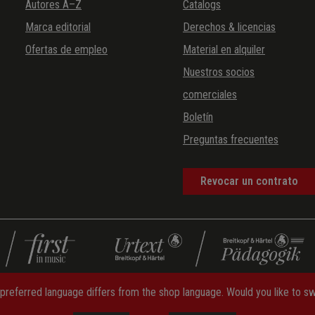
Autores A–Z
Catalogs
Marca editorial
Derechos & licencias
Ofertas de empleo
Material en alquiler
Nuestros socios
comerciales
Boletín
Preguntas frecuentes
Revocar un contrato
preferred language differs from the shop language. Would you like to s
olítica de cancelación
—
Formulario de desistimiento
—
Protección d