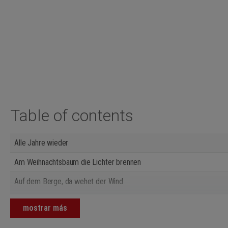
Table of contents
Alle Jahre wieder
Am Weihnachtsbaum die Lichter brennen
Auf dem Berge, da wehet der Wind
Der Christbaum ist der schönste Baum
mostrar más
Des Jahres letzte Stunde