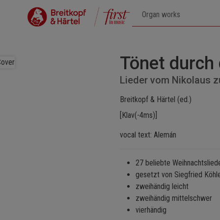
Tönet durch 
Lieder vom Nikolaus 
Breitkopf & Härtel (ed.)
[Klav(-4ms)]
vocal text: Alemán
27 beliebte Weihnachtslied
gesetzt von Siegfried Köh
zweihändig leicht
zweihändig mittelschwer
vierhändig