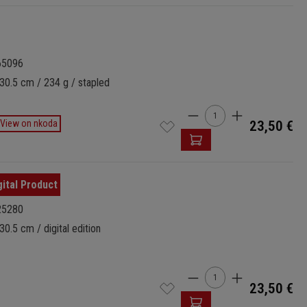
65096
30.5 cm / 234 g / stapled
Cantidad del produ
View on nkoda
23,50 €
25280
30.5 cm / digital edition
Cantidad del produ
23,50 €