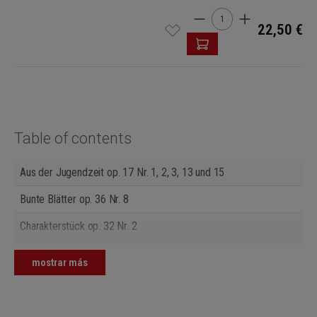
Cantidad del producto: i
22,50 €
Table of contents
Aus der Jugendzeit op. 17 Nr. 1, 2, 3, 13 und 15
Bunte Blätter op. 36 Nr. 8
Charakterstück op. 32 Nr. 2
Kanons durch alle Dur- und Molltonarten o. op. aus Heft I Nr. 1, 3,
mostrar más
6, 48, 49 und 60
Kanons durch alle Dur- und Molltonarten o. op. aus Heft II Nr. 29
und 46