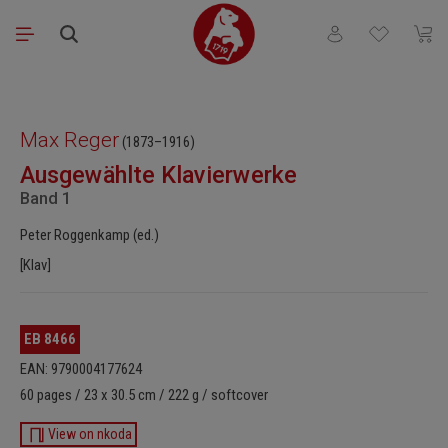
Saltar al contenido principal
Tienes 0 artículos
El ca
Omitir galería de imágenes
Max Reger
(1873–1916)
Ausgewählte Klavierwerke
Band 1
Peter Roggenkamp (ed.)
[Klav]
EB 8466
EAN: 9790004177624
60 pages / 23 x 30.5 cm / 222 g / softcover
View on nkoda