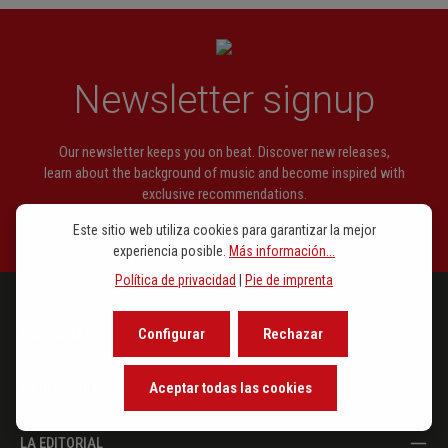
Klavierstück o. op. Nr. 2
Präludium und Fuge op. 99 Nr. 3
Newsletter signup
Sonatine op. 89 Nr. 2
Our newsletter keeps you on beat. Discover new releases,
learn about the background of music and become inspired with
exclusive recommendations.
Este sitio web utiliza cookies para garantizar la mejor
experiencia posible.
Más información...
Política de privacidad
|
Pie de imprenta
Configurar
Rechazar
PROGRAMA
Aceptar todas las cookies
EN DESTAQUE
LA EDITORIAL