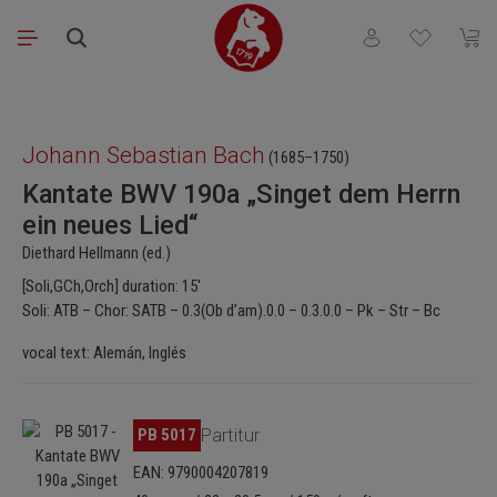
Saltar al contenido principal
Tienes 0 artículos
El ca
Omitir galería de imágenes
Johann Sebastian Bach
(1685–1750)
Kantate BWV 190a „Singet dem Herrn
ein neues Lied“
Diethard Hellmann (ed.)
[Soli,GCh,Orch] duration: 15'
Soli: ATB – Chor: SATB – 0.3(Ob d’am).0.0 – 0.3.0.0 – Pk – Str – Bc
vocal text: Alemán, Inglés
Omitir galería de imágenes
PB 5017
Partitur
EAN: 9790004207819