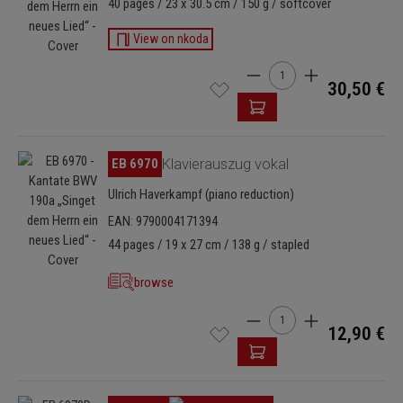
40 pages / 23 x 30.5 cm / 150 g / softcover
View on nkoda
Cantidad del producto: i
30,50 €
Omitir galería de imágenes
EB 6970
Klavierauszug vokal
Ulrich Haverkampf (piano reduction)
EAN: 9790004171394
44 pages / 19 x 27 cm / 138 g / stapled
browse
Cantidad del producto: i
12,90 €