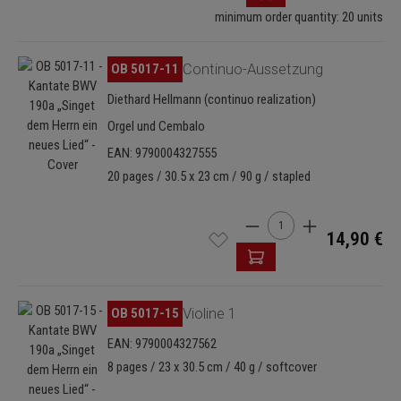
minimum order quantity: 20 units
Omitir galería de imágenes
OB 5017-11
Continuo-Aussetzung
Diethard Hellmann (continuo realization)
Orgel und Cembalo
EAN: 9790004327555
20 pages / 30.5 x 23 cm / 90 g / stapled
Cantidad del producto: i
14,90 €
Omitir galería de imágenes
OB 5017-15
Violine 1
EAN: 9790004327562
8 pages / 23 x 30.5 cm / 40 g / softcover