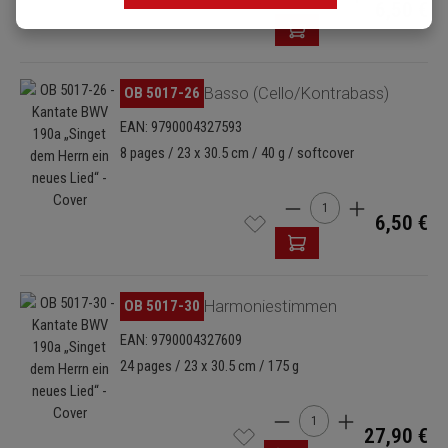
6,50 €
Omitir galería de imágenes
OB 5017-26
Basso (Cello/Kontrabass)
EAN: 9790004327593
8 pages / 23 x 30.5 cm / 40 g / softcover
Cantidad del producto: 
6,50 €
Omitir galería de imágenes
OB 5017-30
Harmoniestimmen
EAN: 9790004327609
24 pages / 23 x 30.5 cm / 175 g
Cantidad del producto: i
27,90 €