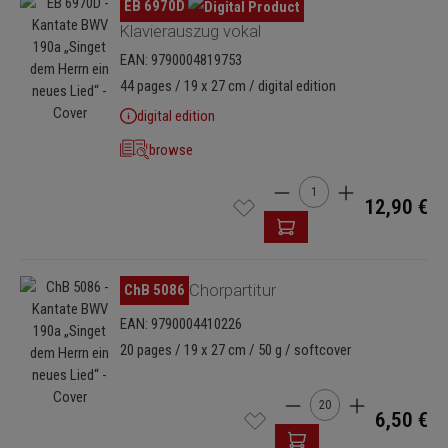
Omitir galería de imágenes
EB 6970D
Klavierauszug vokal
EAN: 9790004819753
44 pages / 19 x 27 cm / digital edition
digital edition
browse
Cantidad del producto: i
12,90 €
Omitir galería de imágenes
ChB 5086
Chorpartitur
EAN: 9790004410226
20 pages / 19 x 27 cm / 50 g / softcover
Cantidad del producto: 
6,50 €