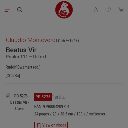
Saltar al contenido principal
Tienes 0 artículos
El ca
Omitir galería de imágenes
Claudio Monteverdi
(1567–1643)
Beatus Vir
Psalm 111 – Urtext
Rudolf Ewerhart (ed.)
[GCh,Bc]
Omitir galería de imágenes
PB 5276
Partitur
EAN: 9790004209714
24 pages / 23 x 30.5 cm / 103 g / softcover
View on nkoda