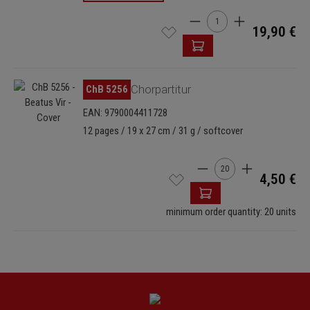
Cantidad del producto: i
19,90 €
Omitir galería de imágenes
ChB 5256
Chorpartitur
EAN: 9790004411728
12 pages / 19 x 27 cm / 31 g / softcover
Cantidad del producto: 
4,50 €
minimum order quantity: 20 units