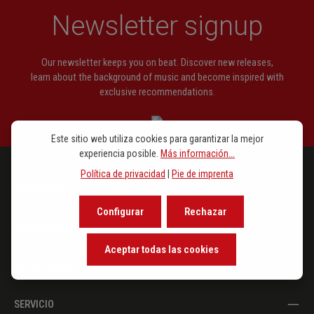
Newsletter signup
Our newsletter keeps you on beat. Discover new releases,
learn about the background of music and become inspired with
exclusive recommendations.
Este sitio web utiliza cookies para garantizar la mejor
experiencia posible.
Más información...
Política de privacidad
|
Pie de imprenta
PROGRAMA
Configurar
Rechazar
EN DESTAQUE
Aceptar todas las cookies
LA EDITORIAL
SERVICIO