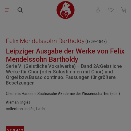
Saltar al contenido principal
Tienes 0 artículos
El ca
Omitir galería de imágenes
Felix Mendelssohn Bartholdy
(1809–1847)
Leipziger Ausgabe der Werke von Felix
Mendelssohn Bartholdy
Serie VI (Geistliche Vokalwerke) – Band 2A:Geistliche
Werke für Chor (oder Solostimmen mit Chor) und
Orgel bzw.Basso continuo. Fassungen für größere
Besetzungen
Clemens Harasim, Sächsische Akademie der Wissenschaften (eds.)
Alemán, Inglés
collection: Inglés, Latín
SON 442