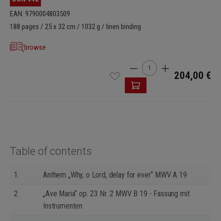
EAN: 9790004803509
188 pages / 25 x 32 cm / 1032 g / linen binding
browse
Cantidad del producto: int
204,00 €
Table of contents
1.
Anthem „Why, o Lord, delay for ever“ MWV A 19
2.
„Ave Maria“ op. 23 Nr. 2 MWV B 19 - Fassung mit
Instrumenten