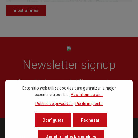
3.
Hymn „Hear my prayer“ MWV B 49 - Fassung mit
Orchester
mostrar más
Newsletter signup
Our newsletter keeps you on beat. Discover new releases,
learn about the background of music and become inspired with
Este sitio web utiliza cookies para garantizar la mejor
exclusive recommendations.
experiencia posible.
Más información...
Política de privacidad
|
Pie de imprenta
Configurar
Rechazar
Aceptar todas las cookies
PROGRAMA