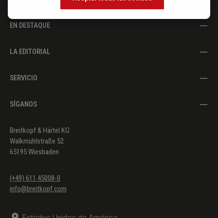
EN DESTAQUE
LA EDITORIAL
SERVICIO
SÍGANOS
Breitkopf & Härtel KG
Walkmühlstraße 52
65195 Wiesbaden
(+49) 611 45008-0
info@breitkopf.com
Estados Unidos de América