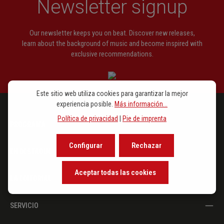
Newsletter signup
Our newsletter keeps you on beat. Discover new releases,
learn about the background of music and become inspired with
exclusive recommendations.
Este sitio web utiliza cookies para garantizar la mejor
experiencia posible.
Más información...
Política de privacidad
|
Pie de imprenta
PROGRAMA
Configurar
Rechazar
EN DESTAQUE
Aceptar todas las cookies
LA EDITORIAL
SERVICIO