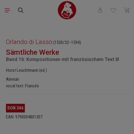
Saltar al contenido principal
Tienes 0 artículos
El ca
Omitir galería de imágenes
Orlando di Lasso
(1530/32–1594)
Sämtliche Werke
Band 16: Kompositionen mit französischem Text III
Horst Leuchtmann (ed.)
Alemán
vocal text: Francés
SON 346
EAN: 9790004801307