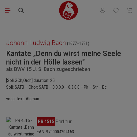
Saltar al contenido principal
Tienes 0 artículos
El ca
Omitir galería de imágenes
Johann Ludwig Bach
(1677–1731)
Kantate „Denn du wirst meine Seele
nicht in der Hölle lassen“
als BWV 15 J. S. Bach zugeschrieben
[Soli,GCh,Orch] duration: 25'
Soli: SATB – Chor: SATB – 0.0.0.0 – 0.3.0.0 – Pk – Str – Bc
vocal text: Alemán
Omitir galería de imágenes
PB 4515
Partitur
EAN: 9790004204153