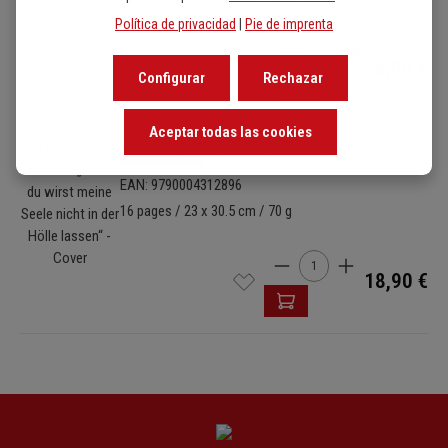
Política de privacidad
|
Pie de imprenta
Cantidad del producto: 
5,90 €
Configurar
Rechazar
Aceptar todas las cookies
Omitir galería de imágenes
OB 4515-30
Harmoniestimmen
EAN: 9790004312896
16 pages / 23 x 30.5 cm / 70 g
Cantidad del producto: i
18,90 €