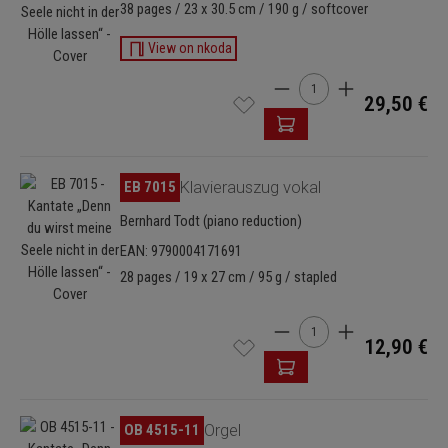
38 pages / 23 x 30.5 cm / 190 g / softcover
View on nkoda
Cantidad del producto: i
29,50 €
Omitir galería de imágenes
EB 7015
Klavierauszug vokal
Bernhard Todt (piano reduction)
EAN: 9790004171691
28 pages / 19 x 27 cm / 95 g / stapled
Cantidad del producto: i
12,90 €
Omitir galería de imágenes
OB 4515-11
Orgel