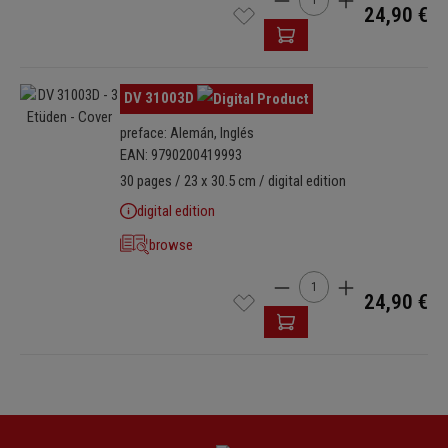
24,90 €
Omitir galería de imágenes
DV 31003D
preface: Alemán, Inglés
EAN: 9790200419993
30 pages / 23 x 30.5 cm / digital edition
digital edition
browse
Cantidad del producto: i
24,90 €