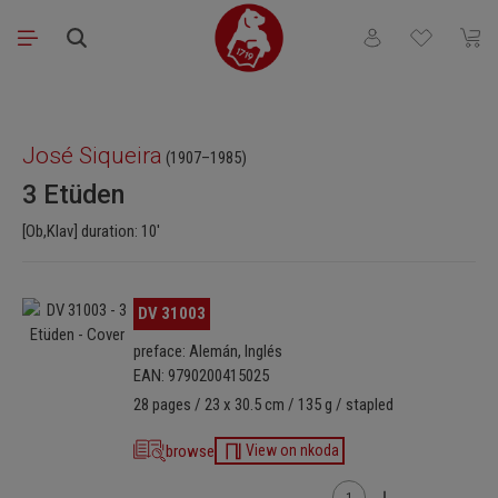
Saltar al contenido principal
Tienes 0 artículos
El ca
Omitir galería de imágenes
José Siqueira
(1907–1985)
3 Etüden
[Ob,Klav] duration: 10′
Omitir galería de imágenes
DV 31003
preface: Alemán, Inglés
EAN: 9790200415025
28 pages / 23 x 30.5 cm / 135 g / stapled
browse
View on nkoda
Cantidad del producto: i