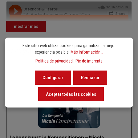
mostrar más
Este sitio web utiliza cookies para garantizar la mejor
Have you heard our podcast?
experiencia posible.
Más información...
Política de privacidad
|
Pie de imprenta
Configurar
Rechazar
Aceptar todas las cookies