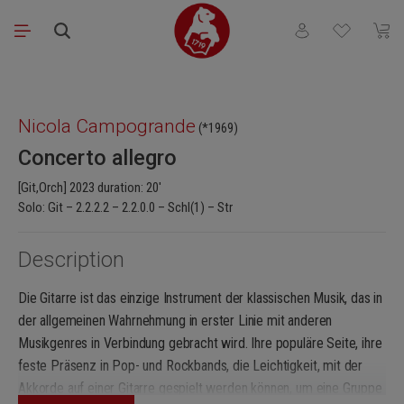
Saltar al contenido principal
Tienes 0 artículos
El ca
Omitir galería de imágenes
Nicola Campogrande
(*1969)
Concerto allegro
[Git,Orch] 2023 duration: 20'
Solo: Git – 2.2.2.2 – 2.2.0.0 – Schl(1) – Str
Description
Die Gitarre ist das einzige Instrument der klassischen Musik, das in
der allgemeinen Wahrnehmung in erster Linie mit anderen
Musikgenres in Verbindung gebracht wird. Ihre populäre Seite, ihre
feste Präsenz in Pop- und Rockbands, die Leichtigkeit, mit der
Akkorde auf einer Gitarre gespielt werden können, um eine Gruppe