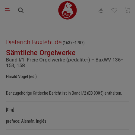
Saltar al contenido principal
Tienes 0 artículos
El ca
Omitir galería de imágenes
Dieterich Buxtehude
(1637–1707)
Sämtliche Orgelwerke
Band I/1: Freie Orgelwerke (pedaliter) – BuxWV 136–
153, 158
Harald Vogel (ed.)
Der zugehörige Kritische Bericht ist in Band I/2 (EB 9305) enthalten.
[Org]
preface: Alemán, Inglés