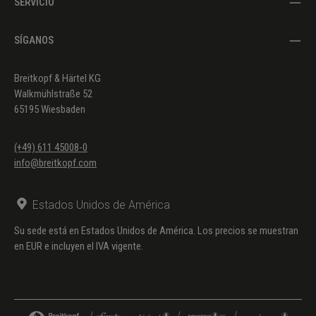
SERVICIO
146 | 7')
SÍGANOS
13.
Praeludium ex G
(BuxWV
147 | 3')
Breitkopf & Härtel KG
14.
Praeludium ex g
(BuxWV
Walkmühlstraße 52
148 | 8')
65195 Wiesbaden
15.
Praeludium ex g
(BuxWV
149 | 8')
(+49) 611 45008-0
info@breitkopf.com
16.
Praeludium ex g
(BuxWV
150 | 7')
Estados Unidos de América
17.
Praeludium ex A
(BuxWV
Su sede está en Estados Unidos de América. Los precios se muestran
151 | 5')
en EUR e incluyen el IVA vigente.
18.
Praeludium ex a
(BuxWV
153 | 6')
19.
Praeambulum ex a
(BuxWV