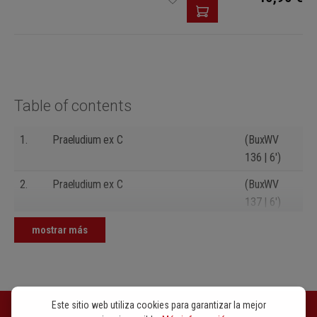
Table of contents
1.
Praeludium ex C
(BuxWV
136 | 6')
2.
Praeludium ex C
(BuxWV
137 | 6')
3.
Praeludium ex C
(BuxWV
mostrar más
138 | 4')
4.
Praeludium ex D
(BuxWV
139 | 6')
Este sitio web utiliza cookies para garantizar la mejor