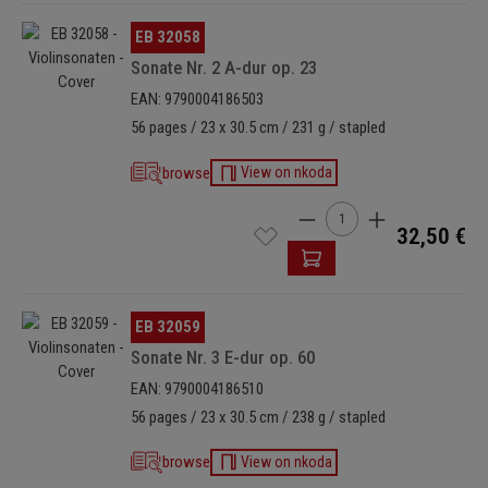
Schubert waren keine Werke von Rang mehr entstanden, wenn
Omitir galería de imágenes
EB 32058
man Schumanns drei Sonaten aus den Jahren 1851–53 außer Acht
lässt. In diesem Vakuum zwischen 1830 und 1880 nehmen Eduard
Sonate Nr. 2 A-dur op. 23
Francks Violinsonaten einen ehrenvollen Platz ein.
EAN: 9790004186503
56 pages / 23 x 30.5 cm / 231 g / stapled
browse
View on nkoda
Cantidad del producto: i
32,50 €
Omitir galería de imágenes
EB 32059
Sonate Nr. 3 E-dur op. 60
EAN: 9790004186510
56 pages / 23 x 30.5 cm / 238 g / stapled
browse
View on nkoda