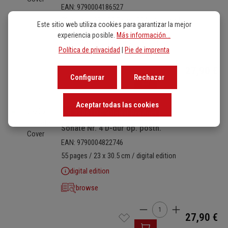
EAN: 9790004186527
56 pages / 23 x 30.5 cm / 234 g / stapled
Este sitio web utiliza cookies para garantizar la mejor
experiencia posible.
Más información...
browse
View on nkoda
Política de privacidad
|
Pie de imprenta
Cantidad del producto: i
27,90 €
Configurar
Rechazar
Aceptar todas las cookies
Omitir galería de imágenes
EB 32061D
Sonate Nr. 4 D-dur op. posth.
EAN: 9790004822746
55 pages / 23 x 30.5 cm / digital edition
digital edition
browse
Cantidad del producto: i
27,90 €