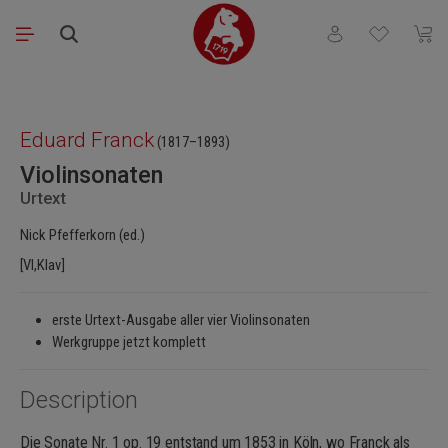
Saltar al contenido principal
Tienes 0 artículos
El ca
Omitir galería de imágenes
Eduard Franck
(1817–1893)
Violinsonaten
Urtext
Nick Pfefferkorn (ed.)
[Vl,Klav]
erste Urtext-Ausgabe aller vier Violinsonaten
Werkgruppe jetzt komplett
Description
Die Sonate Nr. 1 op. 19 entstand um 1853 in Köln, wo Franck als