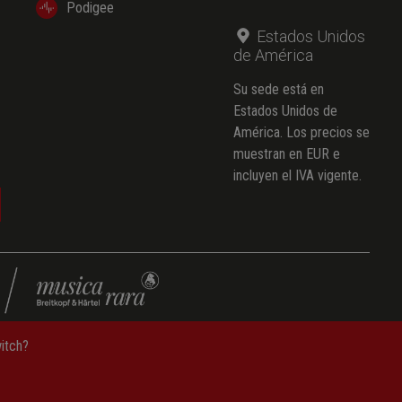
Podigee
Estados Unidos
(Johann Wolfgang von Goethe)
de América
Su sede está en
Estados Unidos de
(Johann Wolfgang von Goethe)
América. Los precios se
muestran en EUR e
incluyen el IVA vigente.
(Nikolaus Lenau)
witch?
e datos
—
Condiciones generales de contratación
—
Aviso legal
(Ferdinand Freiligrath)