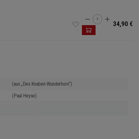
Cantidad del produ
34,90 €
(aus „Des Knaben Wunderhorn“)
(Paul Heyse)
(Paul Heyse)
(Heinrich Heine)