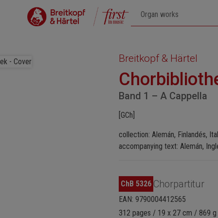
Breitkopf & Härtel
Chorbiblioth
Band 1 – A Cappella
[GCh]
collection: Alemán, Finlandés, Ita
accompanying text: Alemán, Ingl
Chorpartitur
ChB 5326
EAN: 9790004412565
312 pages / 19 x 27 cm / 869 g