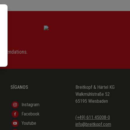
(Paul Heyse)
(Friedrich Rückert)
(Altdeutsch)
(Max Kalbeck)
(Heinrich Heine)
ommendations.
(Klaus Groth)
(Joseph von Eichendorff)
(Nikolaus Lenau)
SÍGANOS
Breitkopf & Härtel KG
(Serbisch/Siegfried Kapper)
Walkmühlstraße 52
65195 Wiesbaden
(Ludwig Uhland)
Instagram
Facebook
(Serbisch/Siegfried Kapper)
(+49) 611 45008-0
Youtube
info@breitkopf.com
(Johann Peter Hebel)