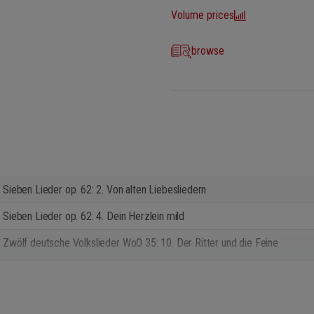
Volume prices
browse
Sieben Lieder op. 62: 2. Von alten Liebesliedern
Sieben Lieder op. 62: 4. Dein Herzlein mild
Zwölf deutsche Volkslieder WoO 35: 10. Der Ritter und die Feine
Sieben Lieder op. 62: 5. All meine Herzgedanken
Dämmernd liegt der Sommerabend