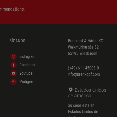
ommendations.
SÍGANOS
Breitkopf & Härtel KG
Walkmühlstraße 52
65195 Wiesbaden
Instagram
Facebook
(+49) 611 45008-0
Youtube
info@breitkopf.com
Podigee
Estados Unidos
de América
Su sede está en
Estados Unidos de