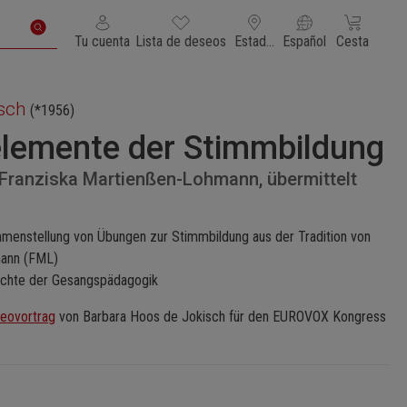
Tienes 0 artículos en tu lista de deseos
El carrito de
Tu cuenta
Lista de deseos
Estados Unidos de América
Español
Cesta
sch
(*1956)
elemente der Stimmbildung
ranziska Martienßen-Lohmann, übermittelt
menstellung von Übungen zur Stimmbildung aus der Tradition von
mann (FML)
ichte der Gesangspädagogik
deovortrag
von Barbara Hoos de Jokisch für den EUROVOX Kongress