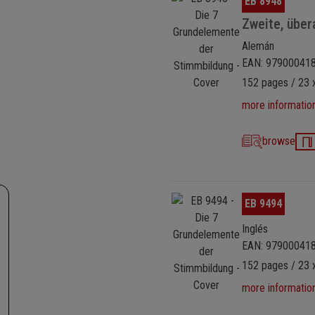
EB 8948
Zweite, über
Alemán
EAN: 97900041
152 pages / 23 
more informatio
browse
Omitir galería de imágenes
EB 9494
Inglés
EAN: 97900041
152 pages / 23 
more informatio