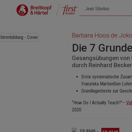
Barbara Hoos de Joki
Die 7 Grund
Gesangsübungen von F
durch Reinhard Becker
Erste systematische Zusam
Franziska Martienßen-Loh
Grundlagentexte zur Gesch
“How Do I Actually Teach?”–
Vi
2020
Omitir galería de imágenes