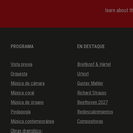
learn about 
PROGRAMA
EN DESTAQUE
Vista previa
Breitkopf & Härtel
Orquesta
Urtext
Música de cámara
Gustav Mahler
Música coral
Richard Strauss
Música de órgano
Beethoven 2027
Pedagogía
Redescubrimientos
Música contemporánea
Compositoras
Obras dramático-