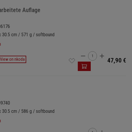
arbeitete Auflage
86176
x 30.5 cm / 571 g / softbound
n
Cantidad del produ
View on nkoda
47,90 €
89740
x 30.5 cm / 586 g / softbound
n
Cantidad del produ