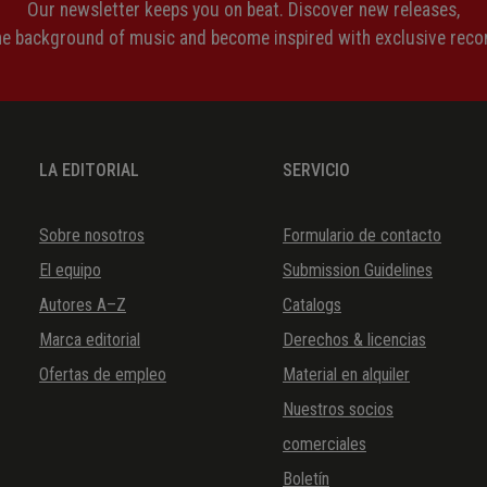
Our newsletter keeps you on beat. Discover new releases,
the background of music and become inspired with exclusive rec
LA EDITORIAL
SERVICIO
Sobre nosotros
Formulario de contacto
El equipo
Submission Guidelines
Autores A–Z
Catalogs
Marca editorial
Derechos & licencias
Ofertas de empleo
Material en alquiler
Nuestros socios
comerciales
Boletín