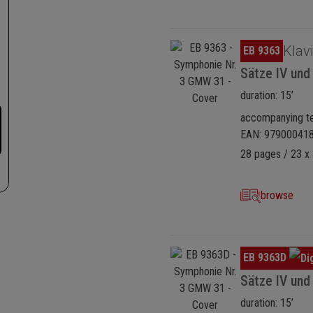
Omitir galería de imágenes
Klav
EB 9363
Sätze IV und
duration: 15’
accompanying te
EAN: 97900041
28 pages / 23 x 
browse
Omitir galería de imágenes
EB 9363D
Sätze IV und
duration: 15’