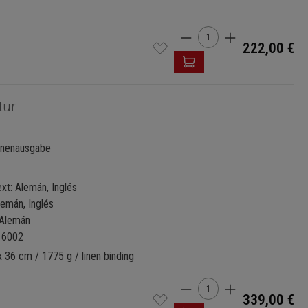
Cantidad del produc
222,00 €
tur
inenausgabe
xt: Alemán, Inglés
Alemán, Inglés
: Alemán
16002
 36 cm / 1775 g / linen binding
Cantidad del produc
339,00 €