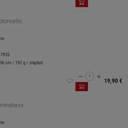
oloncello
mme
47935
36 cm / 192 g / stapled
Cantidad del produ
19,90 €
ontrabass
mme