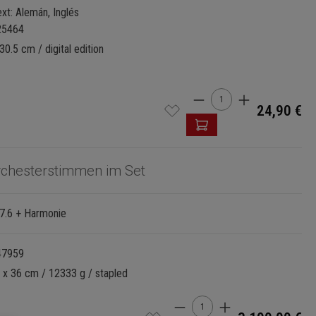
xt: Alemán, Inglés
25464
30.5 cm / digital edition
Cantidad del produ
24,90 €
rchesterstimmen im Set
.7.6 + Harmonie
47959
 x 36 cm / 12333 g / stapled
Cantidad del producto