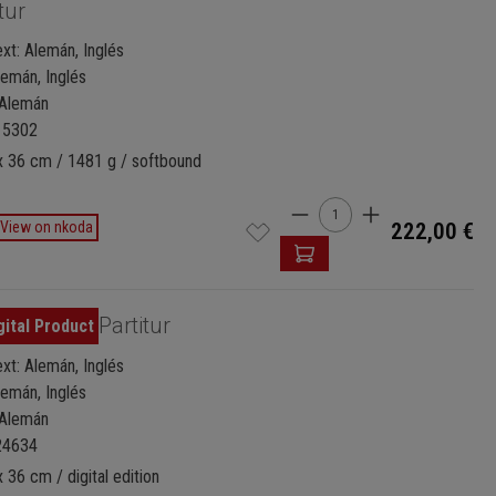
tur
xt: Alemán, Inglés
Alemán, Inglés
: Alemán
15302
x 36 cm / 1481 g / softbound
Cantidad del produc
View on nkoda
222,00 €
Partitur
xt: Alemán, Inglés
Alemán, Inglés
: Alemán
24634
 36 cm / digital edition