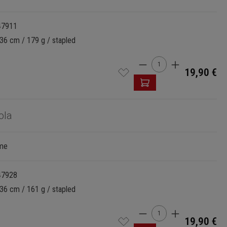
47911
36 cm / 179 g / stapled
Cantidad del produ
19,90 €
ola
mme
47928
36 cm / 161 g / stapled
Cantidad del produ
19,90 €