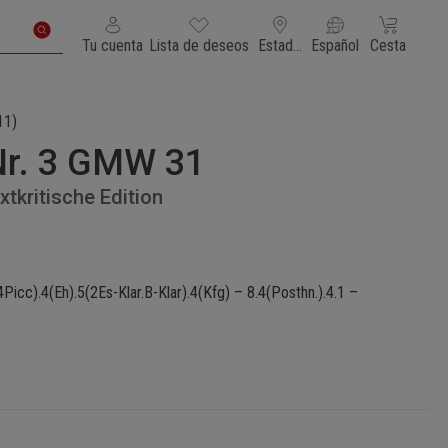
Tienes 0 artículos en tu lista de deseos
El carrito de
Tu cuenta
Lista de deseos
Estados Unidos de América
Español
Cesta
11)
Nr. 3 GMW 31
tkritische Edition
Picc).4(Eh).5(2Es-Klar.B-Klar).4(Kfg) – 8.4(Posthn.).4.1 –