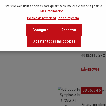
Este sitio web utiliza cookies para garantizar la mejor experiencia posible.
Más información...
Política de privacidad
|
Pie de imprenta
Omitir galería de imágenes
Vi
OB 5633-15
Configurar
Rechazar
Ergänzungssti
Aceptar todas las cookies
EAN: 97900043
40 pages / 27 x 
browse
Omitir galería de imágenes
Vi
OB 5633-16
Ergänzungssti