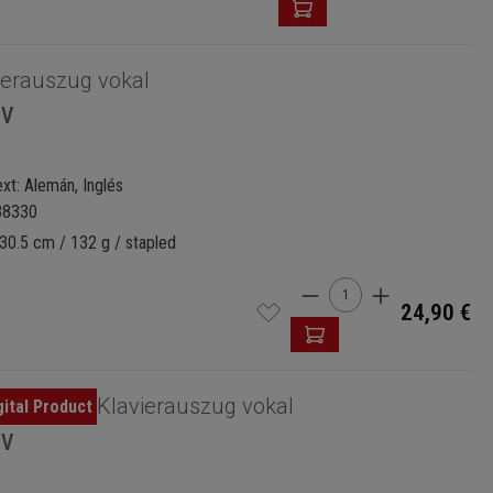
ierauszug vokal
 V
xt: Alemán, Inglés
88330
30.5 cm / 132 g / stapled
Cantidad del produ
24,90 €
Klavierauszug vokal
 V