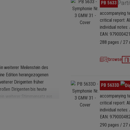
Omitir galería de imágenes
Parti
PB 5633
accompanying te
critical report: 
individual notes
EAN: 97900042
288 pages / 27 
browse
ein weiterer Meilenstein des
eine Edition herangezogenen
eiterer Dirigenten früher
Omitir galería de imágenes
PB 5633D
roßen Dirigenten bis heute
accompanying te
ein weiterer Stimmensatz aus
critical report: 
schen Gesamtausgabe von 1974
individual notes
ässigen, wissenschaftlich
EAN: 97900048
ers komplexen Revisionsprozess. In
290 pages / 27 x
nweise aus Briefen Mahlers und