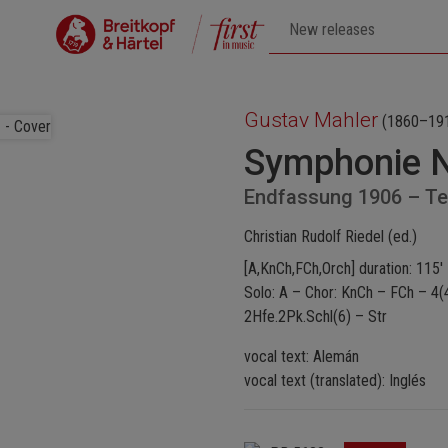
Gustav Mahler
(1860–19
Symphonie 
Endfassung 1906 – Tex
Christian Rudolf Riedel (ed.)
[A,KnCh,FCh,Orch] duration: 115'
Solo: A – Chor: KnCh – FCh – 4(4
2Hfe.2Pk.Schl(6) – Str
vocal text: Alemán
vocal text (translated): Inglés