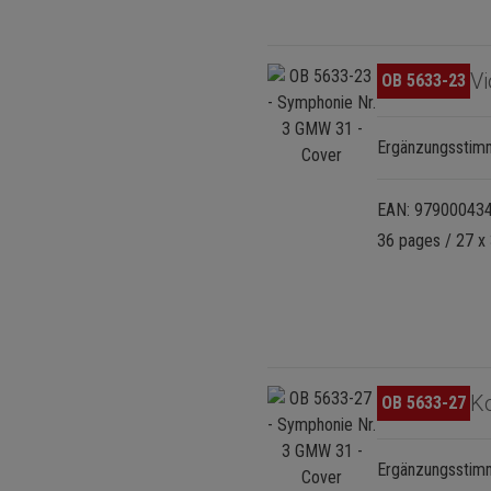
Omitir galería de imágenes
Vi
OB 5633-23
Ergänzungssti
EAN: 97900043
36 pages / 27 x 
Omitir galería de imágenes
K
OB 5633-27
Ergänzungssti