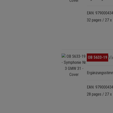
EAN: 97900043
32 pages / 27 x 
Omitir galería de imágenes
Vi
OB 5633-19
Ergänzungssti
EAN: 97900043
28 pages / 27 x 