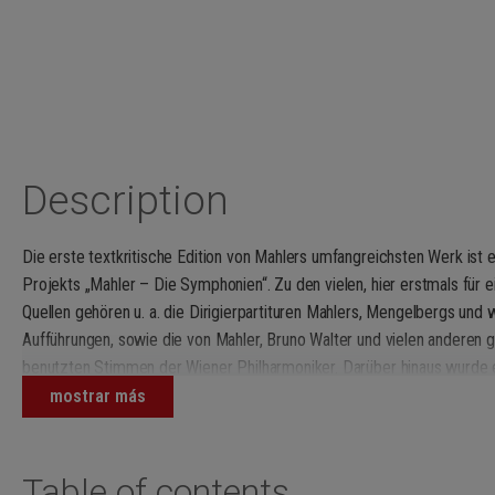
Description
Die erste textkritische Edition von Mahlers umfangreichsten Werk ist 
Projekts „Mahler – Die Symphonien“. Zu den vielen, hier erstmals für 
Quellen gehören u. a. die Dirigierpartituren Mahlers, Mengelbergs und w
Aufführungen, sowie die von Mahler, Bruno Walter und vielen anderen g
benutzten Stimmen der Wiener Philharmoniker. Darüber hinaus wurde 
Mahlers persönlichem Besitz konsultiert. Diese gegenüber der Kriti
mostrar más
wesentlich erweiterte Quellenbasis bietet die Gewähr für einen zuverl
fundierten Notentext. Zugleich wirft die Edition neues Licht auf Mahl
bisher nicht erreichter Vollständigkeit enthält der Revisionsbericht Hi
Table of contents