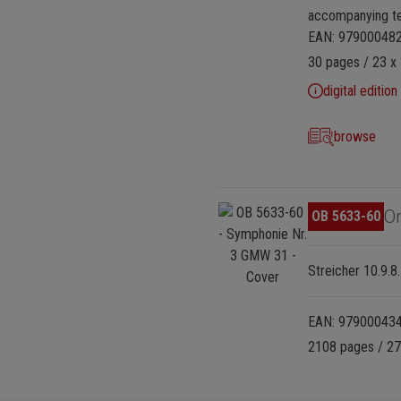
accompanying te
EAN: 97900048
30 pages / 23 x 
digital edition
browse
Omitir galería de imágenes
O
OB 5633-60
Streicher 10.9.8
EAN: 97900043
2108 pages / 27