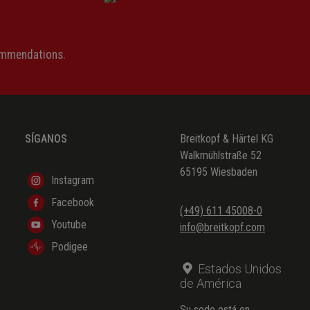
ommendations.
SÍGANOS
Breitkopf & Härtel KG
Walkmühlstraße 52
65195 Wiesbaden
Instagram
Facebook
(+49) 611 45008-0
Youtube
info@breitkopf.com
Podigee
Estados Unidos
de América
Su sede está en