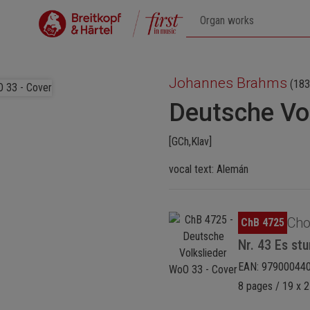
Johannes Brahms
(183
Deutsche Vo
[GCh,Klav]
vocal text: Alemán
Omitir galería de imágenes
Cho
ChB 4725
Nr. 43 Es st
EAN: 97900044
8 pages / 19 x 2