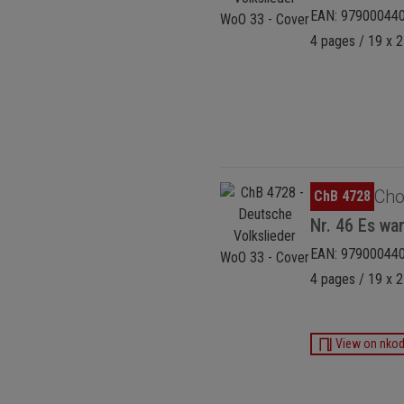
EAN: 97900044
4 pages / 19 x 2
Omitir galería de imágenes
Cho
ChB 4728
Nr. 46 Es wa
EAN: 97900044
4 pages / 19 x 2
View on nko