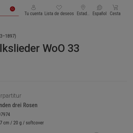
Tienes 0 artículos en tu lista de deseos
El carrito de
Tu cuenta
Lista de deseos
Estados Unidos de América
Español
Cesta
3–1897)
lkslieder WoO 33
rpartitur
unden drei Rosen
07974
7 cm / 20 g / softcover