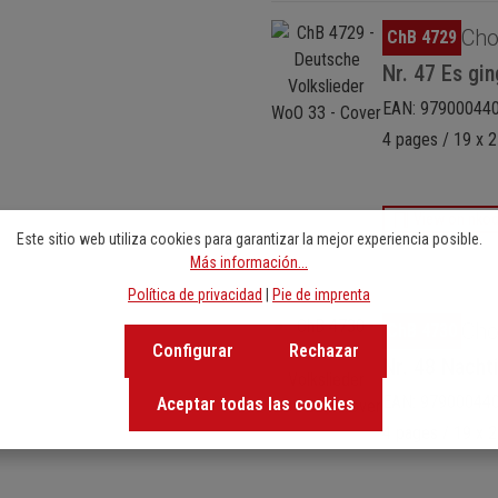
Omitir galería de imágenes
Cho
ChB 4729
Nr. 47 Es gin
EAN: 97900044
4 pages / 19 x 2
View on nko
Este sitio web utiliza cookies para garantizar la mejor experiencia posible.
Más información...
Política de privacidad
|
Pie de imprenta
Omitir galería de imágenes
Cho
ChB 4730
Configurar
Rechazar
Nr. 48 Nachti
EAN: 97900044
Aceptar todas las cookies
4 pages / 19 x 2