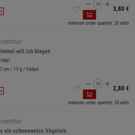
Cantidad del prod
3,80 €
da
minimum order quantity: 20 units
rpartitur
immel will ich klagen
07981
7 cm / 13 g / folded
Cantidad del prod
2,80 €
da
minimum order quantity: 20 units
rpartitur
ss ein schneeweiss Vögelein