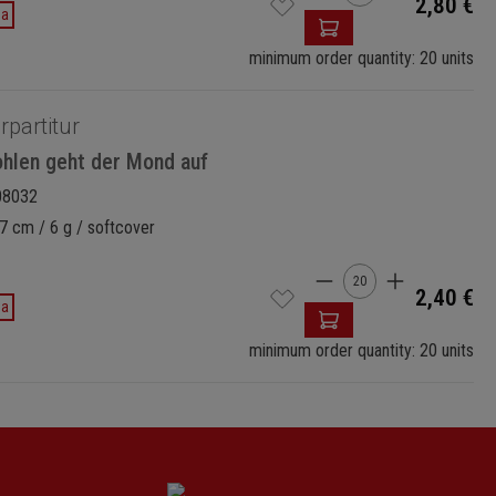
2,80 €
da
minimum order quantity: 20 units
rpartitur
ohlen geht der Mond auf
08032
7 cm / 6 g / softcover
Cantidad del prod
2,40 €
da
minimum order quantity: 20 units