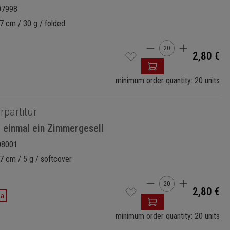
07998
7 cm / 30 g / folded
Cantidad del prod
2,80 €
minimum order quantity: 20 units
rpartitur
r einmal ein Zimmergesell
08001
7 cm / 5 g / softcover
Cantidad del prod
2,80 €
da
minimum order quantity: 20 units