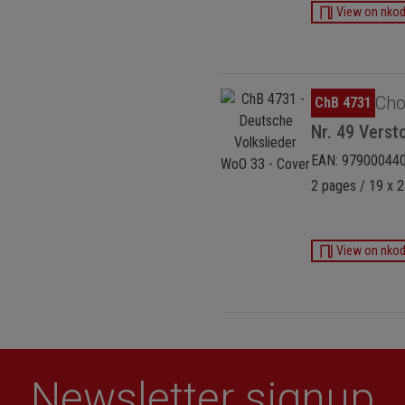
View on nko
Omitir galería de imágenes
Cho
ChB 4731
Nr. 49 Verst
EAN: 97900044
2 pages / 19 x 2
View on nko
Newsletter signup