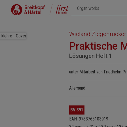
Wieland Ziegenrücker
Praktische 
Lösungen Heft 1
unter Mitarbeit von Friedhelm P
Allemand
BV 391
EAN: 9783765103919
32 pages / 21 x 29.7 cm / 135 g