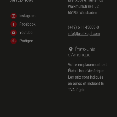
SUIVEZ-NOUS
Breitkopf & Härtel KG
Walkmühlstraße 52
65195 Wiesbaden
Instagram
Facebook
(+49) 611 45008-0
Youtube
info@breitkopf.com
Podigee
États-Unis
d'Amérique
Votre emplacement est
États-Unis d'Amérique.
Les prix sont indiqués
en euros et incluent la
TVA légale.