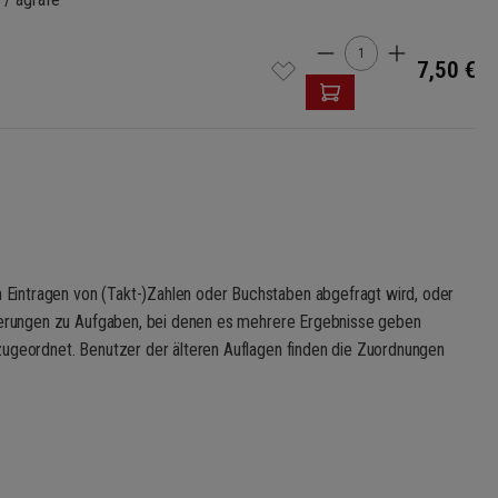
Quantité de produ
7,50 €
Eintragen von (Takt-)Zahlen oder Buchstaben abgefragt wird, oder
sserungen zu Aufgaben, bei denen es mehrere Ergebnisse geben
zugeordnet. Benutzer der älteren Auflagen finden die Zuordnungen