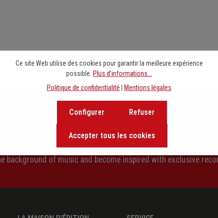
Ce site Web utilise des cookies pour garantir la meilleure expérience
possible.
Plus d'informations...
Politique de confidentialité
|
Mentions légales
Newsletter signup
Configurer
Refuser
Accepter tous les cookies
Our newsletter keeps you on beat. Discover new releases,
the background of music and become inspired with exclusive rec