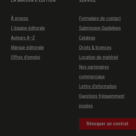
LA MAISON D'ÉDITION
SERVICE
À propos
Formulaire de contact
L’équipe éditorale
Submission Guidelines
Auteurs A–Z
Catalogs
Marque éditoriale
Droits & licences
Offres d'emploi
Location de matériel
Nos partenaires
commerciaux
Lettre d’information
Questions fréquemment
posées
Révoquer un contrat