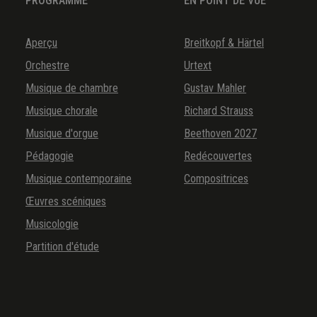
PROGRAMME
EN POINT DE VUE
Aperçu
Breitkopf & Härtel
Orchestre
Urtext
Musique de chambre
Gustav Mahler
Musique chorale
Richard Strauss
Musique d'orgue
Beethoven 2027
Pédagogie
Redécouvertes
Musique contemporaine
Compositrices
Œuvres scéniques
Musicologie
Partition d'étude