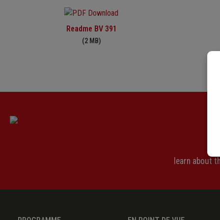
Readme BV 391
(2 MB)
learn about 