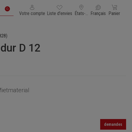
Vous avez 0 articles dans votre liste de souhaits
Le panier con
Votre compte
Liste d'envies
États-Unis d'Amérique
Français
Panier
828)
-dur D 12
ietmaterial
demandes