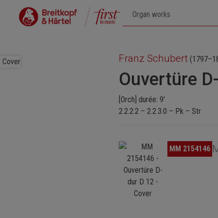
Franz Schubert
(1797–1
Ouvertüre D
[Orch] durée: 9'
2.2.2.2 – 2.2.3.0 – Pk – Str
Ignorer la galerie d'images
M
MM 2154146