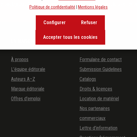
the background of music and become inspired with exclusive rec
Politique de confidentialité
|
Mentions légales
Configurer
Refuser
Accepter tous les cookies
LA MAISON D'ÉDITION
SERVICE
À propos
Formulaire de contact
L’équipe éditorale
Submission Guidelines
Auteurs A–Z
Catalogs
Marque éditoriale
Droits & licences
Offres d'emploi
Location de matériel
Nos partenaires
commerciaux
Lettre d’information