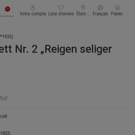
Vous avez 0 articles dans votre liste de souhaits
Le panier con
Votre compte
Liste d'envies
États-Unis d'Amérique
Français
Panier
*1935)
tt Nr. 2 „Reigen seliger
itur
cell
01825