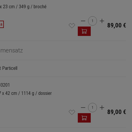
 x 23 cm / 349 g / broché
Quantité de produi
da
89,00 €
mmensatz
 Particell
03201
7 x 42 cm / 1114 g / dossier
Quantité de produi
89,00 €