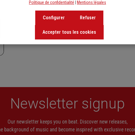
Politique de confidentialité
|
Mentions légales
Configurer
Refuser
Accepter tous les cookies
Newsletter signup
Our newsletter keeps you on beat. Discover new releases,
the background of music and become inspired with exclusive rec