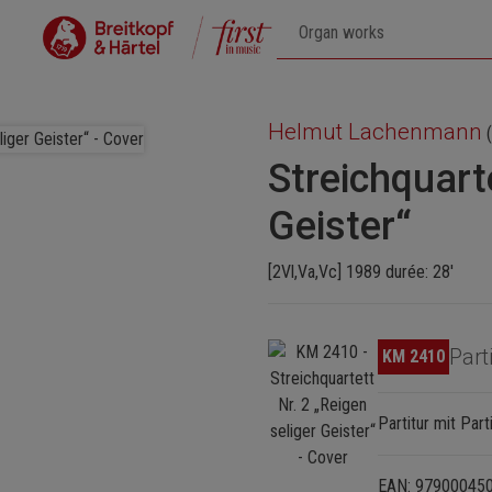
Helmut Lachenmann
(
Streichquarte
Geister“
[2Vl,Va,Vc] 1989 durée: 28'
Ignorer la galerie d'images
Part
KM 2410
Partitur mit Parti
EAN: 97900045