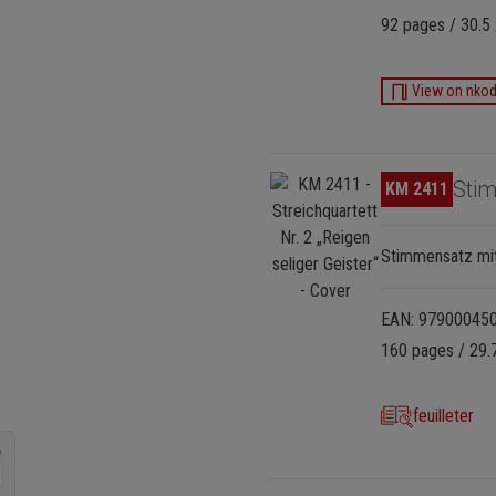
92 pages / 30.5
View on nko
Ignorer la galerie d'images
Sti
KM 2411
Stimmensatz mit
EAN: 97900045
160 pages / 29.
feuilleter