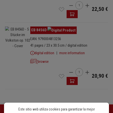
Cantidad del producto: i
22,50 €
Omitir galería de imágenes
EB 8456D
EAN: 9790004813256
41 pages / 23 x 30.5 cm / digital edition
digital edition
more information
browse
Cantidad del producto: i
20,90 €
Este sitio web utiliza cookies para garantizar la mejor