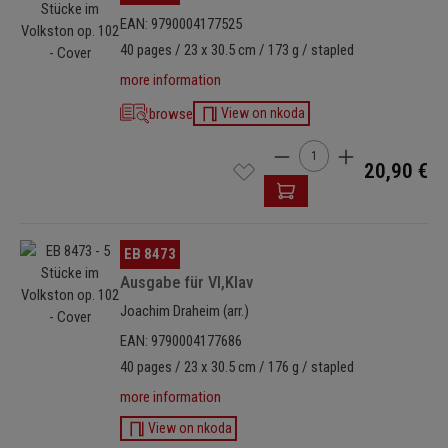
EAN: 9790004177525
40 pages / 23 x 30.5 cm / 173 g / stapled
more information
browse
View on nkoda
Cantidad del producto: i
20,90 €
Omitir galería de imágenes
EB 8473
Ausgabe für Vl,Klav
Joachim Draheim (arr.)
EAN: 9790004177686
40 pages / 23 x 30.5 cm / 176 g / stapled
more information
View on nkoda