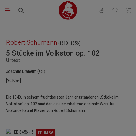
Saltar al contenido principal
Tienes 0 artículos
El ca
Omitir galería de imágenes
Robert Schumann
(1810–1856)
5 Stücke im Volkston op. 102
Urtext
Joachim Draheim (ed.)
[Vc,Klav]
Die 1849, in seinem fruchtbarsten Jahr, entstandenen „Stücke im
Volkston“ op. 102 sind das einzige erhaltene originale Werk für
Violoncello und Klavier von Robert Schumann.
Omitir galería de imágenes
EB 8456