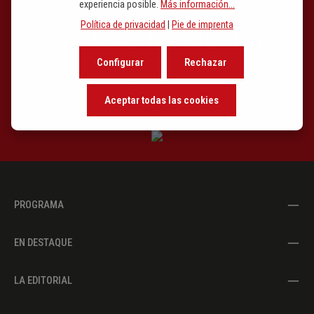
experiencia posible.
Más información...
Política de privacidad
|
Pie de imprenta
Newsletter signup
Configurar
Rechazar
Our newsletter keeps you on beat. Discover new releases,
learn about the background of music and become inspired with
Aceptar todas las cookies
exclusive recommendations.
PROGRAMA
EN DESTAQUE
LA EDITORIAL