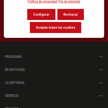
Política de privacidad
|
Pie de imprenta
Our newsletter keeps you on beat. Discover new releases,
Configurar
Rechazar
learn about the background of music and become inspired with
exclusive recommendations.
Aceptar todas las cookies
PROGRAMA
EN DESTAQUE
LA EDITORIAL
SERVICIO