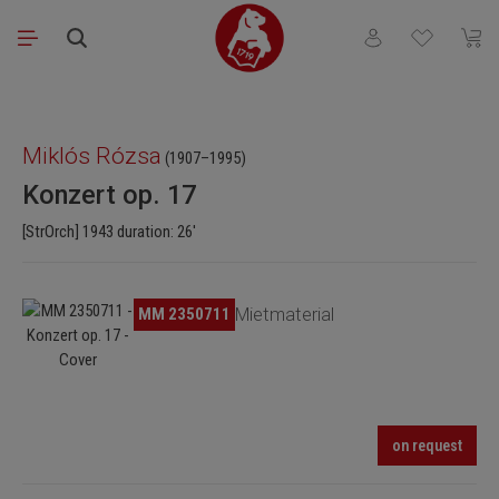
Saltar al contenido principal
Tienes 0 artículos
El ca
Omitir galería de imágenes
Miklós Rózsa
(1907–1995)
Konzert op. 17
[StrOrch] 1943 duration: 26'
Omitir galería de imágenes
MM 2350711
Mietmaterial
on request