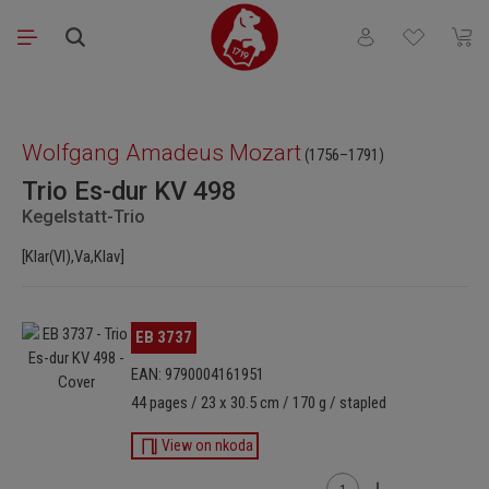
Saltar al contenido principal
Tienes 0 artículos
El ca
Omitir galería de imágenes
Wolfgang Amadeus Mozart
(1756–1791)
Trio Es-dur KV 498
Kegelstatt-Trio
[Klar(Vl),Va,Klav]
Omitir galería de imágenes
EB 3737
EAN: 9790004161951
44 pages / 23 x 30.5 cm / 170 g / stapled
View on nkoda
Cantidad del producto: i