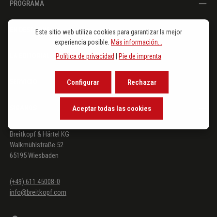
PROGRAMA
EN DESTAQUE
Este sitio web utiliza cookies para garantizar la mejor
experiencia posible.
Más información...
LA EDITORIAL
Política de privacidad
|
Pie de imprenta
SERVICIO
Configurar
Rechazar
SÍGANOS
Aceptar todas las cookies
Breitkopf & Härtel KG
Walkmühlstraße 52
65195 Wiesbaden
(+49) 611 45008-0
info@breitkopf.com