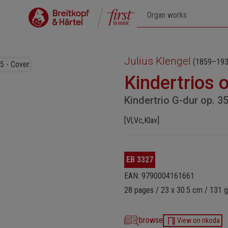
Julius Klengel
(1859–193
Kindertrios 
Kindertrio G-dur op. 35
[Vl,Vc,Klav]
EB 3327
EAN: 9790004161661
28 pages / 23 x 30.5 cm / 131 g
browse
View on nkoda