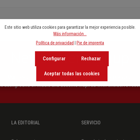
Este sitio web utiliza cookies para garantizar la mejor experiencia posible.
Más información...
Política de privacidad
|
Pie de imprenta
Newsletter signup
Configurar
Rechazar
Aceptar todas las cookies
Our newsletter keeps you on beat. Discover new releases,
the background of music and become inspired with exclusive rec
LA EDITORIAL
SERVICIO