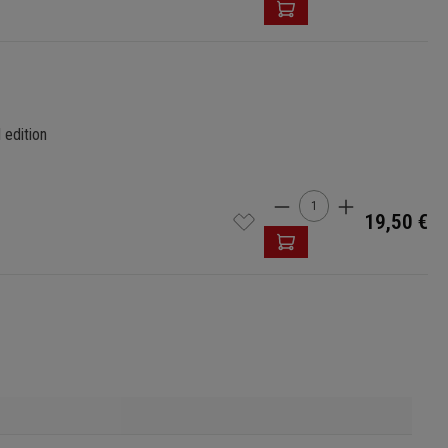
 edition
Cantidad del produ
19,50 €