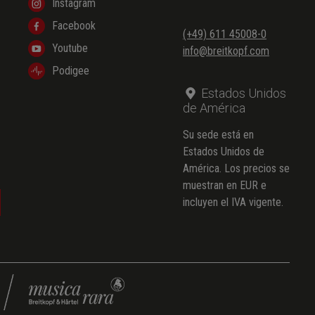
Instagram
Facebook
(+49) 611 45008-0
Youtube
info@breitkopf.com
Podigee
Estados Unidos
de América
Su sede está en
Estados Unidos de
América. Los precios se
muestran en EUR e
incluyen el IVA vigente.