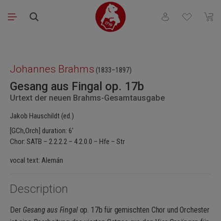
Saltar al contenido principal
Tienes 0 artículos
El ca
Omitir galería de imágenes
Johannes Brahms
(1833–1897)
Gesang aus Fingal op. 17b
Urtext der neuen Brahms-Gesamtausgabe
Jakob Hauschildt (ed.)
[GCh,Orch] duration: 6′
Chor: SATB – 2.2.2.2 – 4.2.0.0 – Hfe – Str
vocal text: Alemán
Description
Der
Gesang aus Fingal
op. 17b für gemischten Chor und Orchester