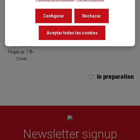
Cantidad del producto: i
11,90 €
Configurar
Rechazar
Aceptar todas las cookies
Omitir galería de imágenes
MM 2106922
Mietmaterial
in preparation
Newsletter signup