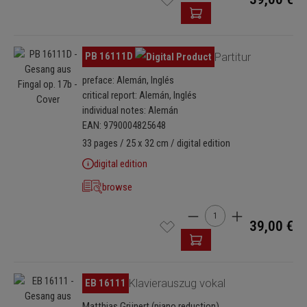
beruht, macht damit die Orchesterfassung erstmals für
Aufführungen zugänglich.
Omitir galería de imágenes
PB 16111D
Partitur
preface: Alemán, Inglés
critical report: Alemán, Inglés
individual notes: Alemán
EAN: 9790004825648
33 pages / 25 x 32 cm / digital edition
digital edition
browse
Cantidad del producto: i
39,00 €
Omitir galería de imágenes
EB 16111
Klavierauszug vokal
Matthias Grünert (piano reduction)