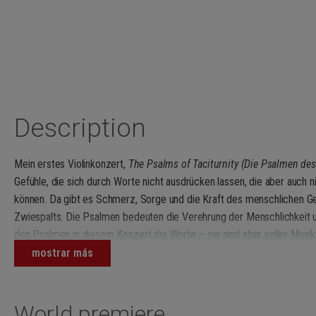
Description
Mein erstes Violinkonzert,
The Psalms of Taciturnity (Die Psalmen de
Gefühle, die sich durch Worte nicht ausdrücken lassen, die aber auch
können. Da gibt es Schmerz, Sorge und die Kraft des menschlichen G
Zwiespalts. Die Psalmen bedeuten die Verehrung der Menschlichkeit 
den Psalmen in diesem Konzert die Worte – sie sind aber voller Musik
(Ye Shen)
mostrar más
World premiere