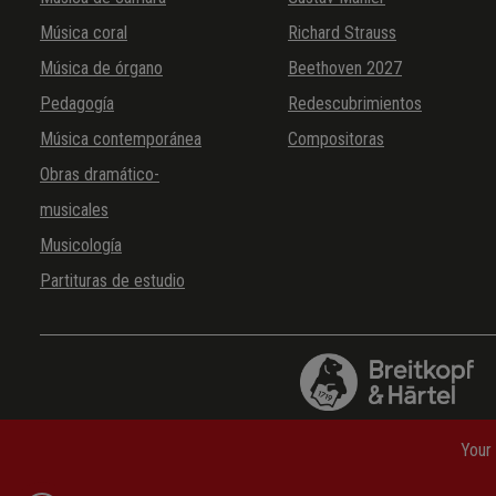
Música coral
Richard Strauss
Música de órgano
Beethoven 2027
Pedagogía
Redescubrimientos
Música contemporánea
Compositoras
Obras dramático-
musicales
Musicología
Partituras de estudio
Your 
Abreviaturas
—
Preguntas frecuentes
—
Gastos de envío
—
P