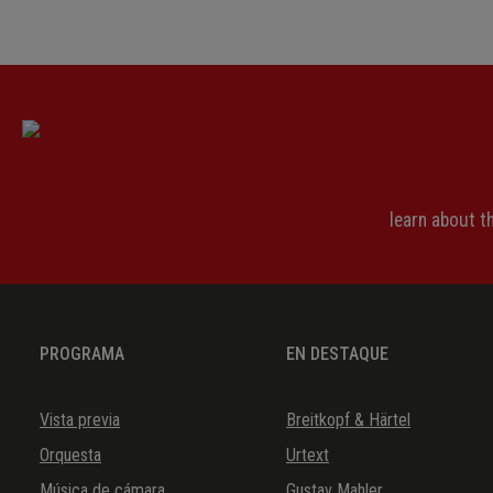
learn about 
PROGRAMA
EN DESTAQUE
Vista previa
Breitkopf & Härtel
Orquesta
Urtext
Música de cámara
Gustav Mahler