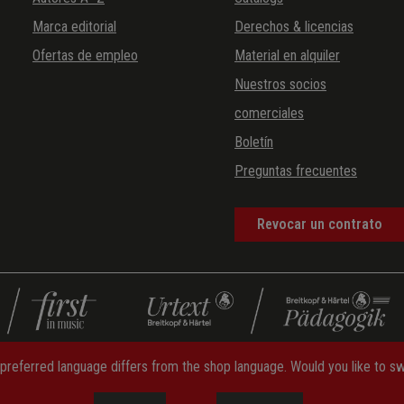
Marca editorial
Derechos & licencias
Ofertas de empleo
Material en alquiler
Nuestros socios
comerciales
Boletín
Preguntas frecuentes
Revocar un contrato
preferred language differs from the shop language. Would you like to s
olítica de cancelación
—
Formulario de desistimiento
—
Protección d