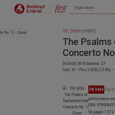
Ye Shen
(*1977)
The Psalms o
Concerto No.
[Vl,Orch] 2018 duration: 27'
Solo: Vl – Picc.2.2(Eh).2.2.Kfg –
Omitir galería de imágenes
Parti
PB 5434
performance not
EAN: 97900042
96 pages / 27 x