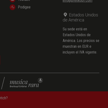
info@breitkopf.com
Podigee
Estados Unidos
de América
Su sede está en
Estados Unidos de
América. Los precios se
muestran en EUR e
incluyen el IVA vigente.
witch?
e datos
—
Condiciones generales de contratación
—
Aviso legal