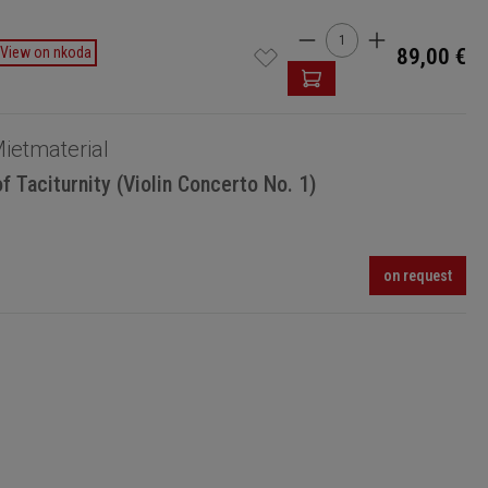
Cantidad del produ
View on nkoda
89,00 €
ietmaterial
f Taciturnity (Violin Concerto No. 1)
on request