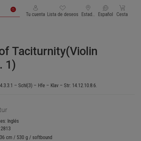
Tienes 0 artículos en tu lista de deseos
El carrito de
Tu cuenta
Lista de deseos
Estados Unidos de América
Español
Cesta
f Taciturnity(Violin
 1)
 4.3.3.1 – Schl(3) – Hfe – Klav – Str: 14.12.10.8.6.
tur
es: Inglés
12813
 36 cm / 530 g / softbound