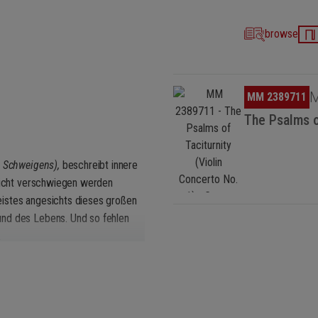
browse
Omitir galería de imágenes
M
MM 2389711
The Psalms o
s Schweigens),
beschreibt innere
 nicht verschwiegen werden
eistes angesichts dieses großen
und des Lebens. Und so fehlen
.